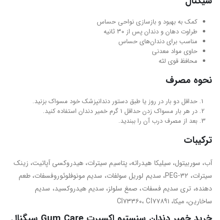
سیگنال
کمک به بهبود و بازسازی نواحی حساس
طراوت دهان و دندان پس از ۳۰ ثانیه
مناسب برای دندان‌های حساس
حاوی مواد معدنی
محافظ قوی لثه
نحوه مصرف
حداقل دو بار در روز یا طبق دستور دندانپزشک خود مسواک بزنید.
در هر بار مسواک زدن حداقل 1 گرم خمیر دندان استفاده کنید.
بعد از مصرف درب آن را ببندید.
ترکیبات
آب، سوربیتول، سیلیکا هیدراته، پتاسیم سیترات، هیدروکسی آپاتیت، زینک
سیترات، PEG-۳۲، سدیم لوریل سولفات، سدیم مونوفلوئوروفسفات، طعم
دهنده، تری سدیم فسفات، صمغ سلولز، سدیم هیدروکسید، سدیم
ساخارین، میکا، CI۷۳۳۶۰، CI۷۷۸۹۱
خرید خمیر دندان سنستیو اکسپرت Gum Care سیگنال