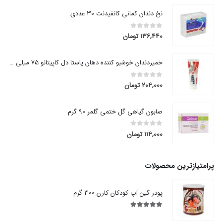
نخ دندان کمانی کانفیدنت 30 عددی
۱۳۶,۴۴۰
تومان
out of 5
0
خمیردندان خوشبو کننده دهان پاستا دل کاپیتانو 75 میلی لیتر
۲۰۴,۰۰۰
تومان
out of 5
0
صابون گیاهی گل ختمی گلمر 90 گرم
۱۱۴,۰۰۰
تومان
out of 5
0
پرامتیازترین محصولات
پودر گین آپ کودکان کارن 300 گرم
out of 5
5.00