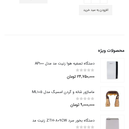
۸۳,۱۰۰ توما
افزودن به سبد خرید
محصولات ویژه
دستگاه تصفیه هوا زنیت مد مدل AP100
۲۴,۷۵۰,۰۰۰
تومان
out of 5
0
ماساژور شانه و گردن امسیگ مدل ML105
۹,۰۰۰,۰۰۰
تومان
out of 5
0
دستگاه بخور سرد ZTH-809CW زنیت مد