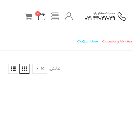
خدمات مشتریان
0
44027039 021
رف ها و تخفیفات
مجله سلامت
نمایش: