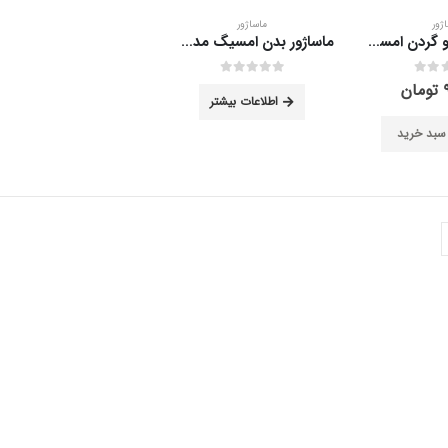
ژور
ماساژور
ماساژور شانه و گردن امسیگ مدل ML105
ماساژور بدن امسیگ مدل MG40 PLUS
out of 5
0
تومان
اطلاعات بیشتر
 سبد خرید