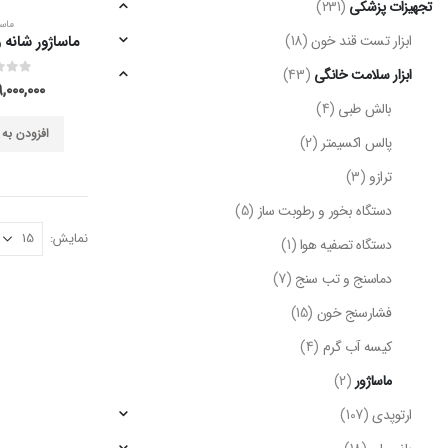
تجهیزات پزشکی
(231)
ماسا
ابزار تست قند خون
(18)
ابزار سلامت خانگی
(43)
out of 5
0
۹,۰۰۰,۰۰۰
بالش طبی
(4)
افزودن به
پالس اکسیمتر
(2)
ترازو
(3)
دستگاه بخور و رطوبت ساز
(5)
نمایش:
دستگاه تصفیه هوا
(1)
دماسنج و تب سنج
(7)
فشارسنج خون
(15)
کیسه آب گرم
(4)
ماساژور
(2)
ارتوپدی
(107)