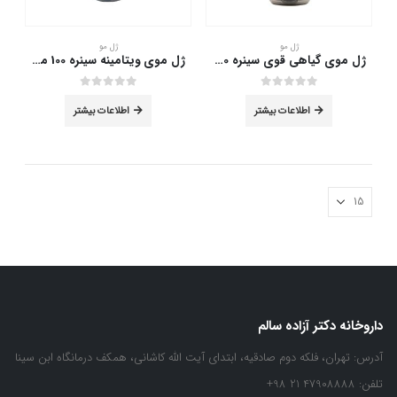
ژل مو
ژل مو
ژل موی گیاهی قوی سینره 150 میلی لیتر
ژل موی ویتامینه سینره 100 میلی لیتر
out of 5
0
out of 5
0
اطلاعات بیشتر
اطلاعات بیشتر
داروخانه دکتر آزاده سالم
آدرس:
تهران، فلکه دوم صادقیه، ابتدای آیت الله کاشانی، همکف درمانگاه ابن سینا
تلفن:
47908888 21 98+