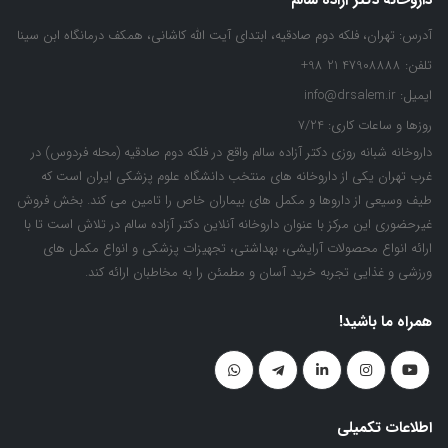
داروخانه دکتر آزاده سالم
آدرس:
تهران، فلکه دوم صادقیه، ابتدای آیت الله کاشانی، همکف درمانگاه ابن سینا
تلفن:
47908888 21 98+
ایمیل:
info@drsalem.ir
روزها و ساعات کاری:
7/24
داروخانه شبانه روزی دکتر آزاده سالم واقع در فلکه دوم صادقیه (محله فردوس) در
غرب تهران یکی از داروخانه های منتخب دانشگاه علوم پزشکی ایران است که
طیف وسیعی از داروها و مکمل های بیماران خاص را تامین می کند. بخش فروش
غیرحضوری این مرکز با عنوان داروخانه آنلاین دکتر آزاده سالم در تلاش است تا با
ارائه انواع محصولات آرایشی، بهداشتی، تجهیزات پزشکی و انواع مکمل های
ورزشی و غذایی تجربه خرید آسان و مطمئن را به مخاطبان ارائه کند.
همراه ما باشید!
اطلاعات تکمیلی