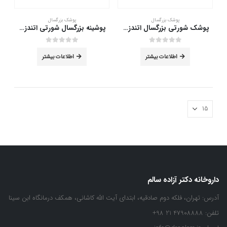
پوشک بزرگسال
پوشک بزرگسال
پوشک شورتی بزرگسال اتندز 5 قطره سایز متوسط 18 عددی
پوشینه بزرگسال شورتی اتندز 5 قطره سایز بزرگ 18 عددی
out of 5
0
out of 5
0
اطلاعات بیشتر
اطلاعات بیشتر
داروخانه دکتر آزاده سالم
آدرس:
تهران، فلکه دوم صادقیه، ابتدای آیت الله کاشانی، همکف درمانگاه ابن سینا
تلفن:
47908888 21 98+