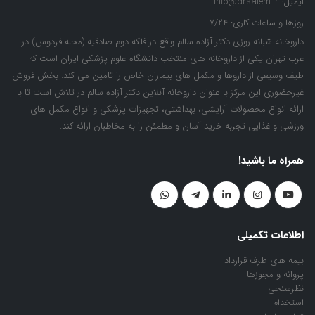
ایمیل:
info@drsalem.ir
روزها و ساعات کاری:
7/24
داروخانه شبانه روزی دکتر آزاده سالم واقع در فلکه دوم صادقیه (محله فردوس) در
غرب تهران یکی از داروخانه های منتخب دانشگاه علوم پزشکی ایران است که
طیف وسیعی از داروها و مکمل های بیماران خاص را تامین می کند. بخش فروش
غیرحضوری این مرکز با عنوان داروخانه آنلاین دکتر آزاده سالم در تلاش است تا با
ارائه انواع محصولات آرایشی، بهداشتی، تجهیزات پزشکی و انواع مکمل های
ورزشی و غذایی تجربه خرید آسان و مطمئن را به مخاطبان ارائه کند.
همراه ما باشید!
اطلاعات تکمیلی
بیمه های طرف قرارداد
پروانه و مجوزها
نظرسنجی
استخدام