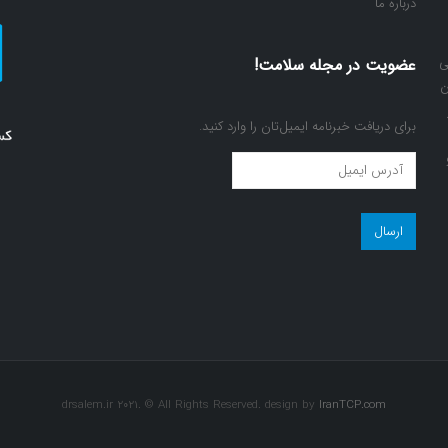
درباره ما
ی
عضویت در مجله سلامت!
ن
برای دریافت خبرنامه ایمیل‌تان را وارد کنید.
عضویت
در
مجله
سلامت!
(ضروری)
drsalem.ir 2021. © All Rights Reserved. design by
IranTCP.com