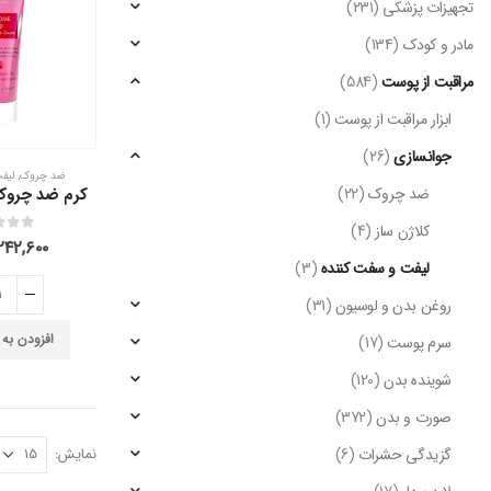
تجهیزات پزشکی
(231)
مادر و کودک
(134)
مراقبت از پوست
(584)
ابزار مراقبت از پوست
(1)
جوانسازی
(26)
ضد چروک
,
لیف
ضد چروک
(22)
کلاژن ساز
(4)
out of 5
0
۲۴۲,۶۰۰
لیفت و سفت کننده
(3)
روغن بدن و لوسیون
(31)
افزودن به
سرم پوست
(17)
شوینده بدن
(120)
صورت و بدن
(372)
گزیدگی حشرات
(6)
نمایش: