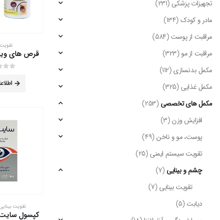
تجهیزات پزشکی
(231)
مادر و کودک
(134)
مراقبت از پوست
(584)
تقویت 
مراقبت از مو
(323)
مکمل بدنسازی
(112)
out of 5
0
اطلاع
مکمل غذایی
(325)
مکمل های تخصصی
(253)
افزایش وزن
(3)
پوست، مو و ناخن
(49)
تقویت سیستم ایمنی
(25)
چشم و بینایی
(7)
تقویت بینایی
(7)
دیابت
(5)
تقویت بینایی