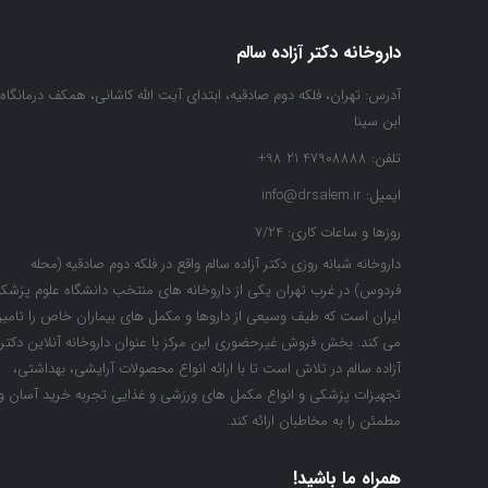
داروخانه دکتر آزاده سالم
آدرس:
تهران، فلکه دوم صادقیه، ابتدای آیت الله کاشانی، همکف درمانگاه
ابن سینا
تلفن:
47908888 21 98+
ایمیل:
info@drsalem.ir
روزها و ساعات کاری:
7/24
داروخانه شبانه روزی دکتر آزاده سالم واقع در فلکه دوم صادقیه (محله
فردوس) در غرب تهران یکی از داروخانه های منتخب دانشگاه علوم پزشک
ایران است که طیف وسیعی از داروها و مکمل های بیماران خاص را تامی
می کند. بخش فروش غیرحضوری این مرکز با عنوان داروخانه آنلاین دکتر
آزاده سالم در تلاش است تا با ارائه انواع محصولات آرایشی، بهداشتی،
تجهیزات پزشکی و انواع مکمل های ورزشی و غذایی تجربه خرید آسان و
مطمئن را به مخاطبان ارائه کند.
همراه ما باشید!