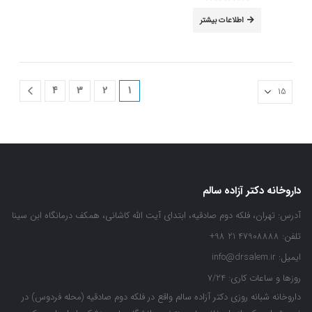
out of 5
0
اطلاعات بیشتر
4
3
2
1
داروخانه دکتر آزاده سالم
آدرس:
تهران، فلکه دوم صادقیه، ابتدای آیت الله کاشانی، همکف درمانگاه ابن سینا
تلفن:
47908888 21 98+
ایمیل:
info@drsalem.ir
روزها و ساعات کاری:
7/24
داروخانه شبانه روزی دکتر آزاده سالم واقع در فلکه دوم صادقیه (محله فردوس) در