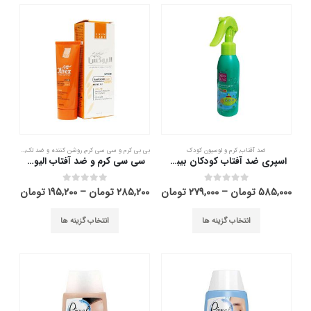
این
این
ضد آفتاب
,
کرم و لوسیون کودک
بی بی کرم و سی سی کرم
,
روشن کننده و ضد لک
,
ضد آفتاب
محصول
محصول
اسپری ضد آفتاب کودکان بیبی فرست 150 میلی لیتر
سی سی کرم و ضد آفتاب الیوکس پوست چرب 40 میلی لیتر
دارای
دارای
انواع
انواع
قیمت
قیمت
۵۸۵,۰۰۰
تومان
–
۲۷۹,۰۰۰
تومان
۲۸۵,۲۰۰
تومان
–
۱۹۵,۲۰۰
تومان
out of 5
0
out of 5
0
مختلفی
مختلفی
ange:
range:
۲۷۹,۰۰۰ تومان
می
می
این
این
rough
through
انتخاب گزینه ها
انتخاب گزینه ها
باشد.
باشد.
محصول
محصول
۵۸۵,۰۰۰ تومان
۲۸۵,۲۰۰ ت
گزینه
گزینه
دارای
دارای
ها
ها
انواع
انواع
ممکن
ممکن
مختلفی
مختلفی
است
است
می
می
در
در
باشد.
باشد.
صفحه
صفحه