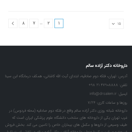
…
8
7
2
1
داروخانه دکتر آزاده سالم
آدرس:
تهران، فلکه دوم صادقیه، ابتدای آیت الله کاشانی، همکف درمانگاه ابن سینا
تلفن:
47908888 21 98+
ایمیل:
info@drsalem.ir
روزها و ساعات کاری:
7/24
داروخانه شبانه روزی دکتر آزاده سالم واقع در فلکه دوم صادقیه (محله فردوس) در
غرب تهران یکی از داروخانه های منتخب دانشگاه علوم پزشکی ایران است که
طیف وسیعی از داروها و مکمل های بیماران خاص را تامین می کند. بخش فروش
غیرحضوری این مرکز با عنوان داروخانه آنلاین دکتر آزاده سالم در تلاش است تا با