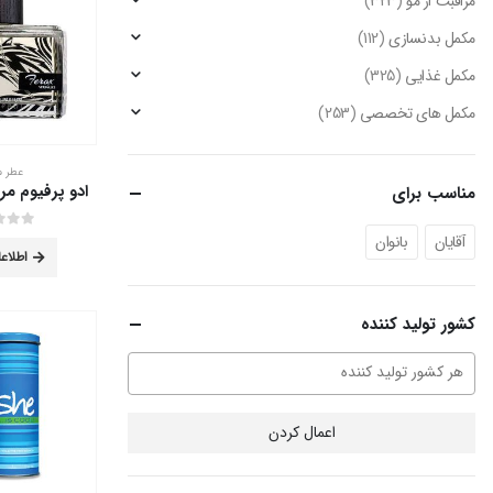
مراقبت از مو
(323)
مکمل بدنسازی
(112)
مکمل غذایی
(325)
مکمل های تخصصی
(253)
عطر م
مناسب برای
آقایان
بانوان
out of 5
0
اطلاع
کشور تولید کننده
اعمال کردن