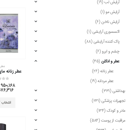
آرایش لب
(19)
آرایش مو
(1)
آرایش ناخن
(6)
اکسسوری آرایشی
(1)
پاک کننده آرایشی
(88)
چشم و ابرو
(6)
عطر و ادکلن
(45)
عطر ز
عطر زنانه
(26)
عطر زنانه مای
عطر مردانه
(19)
out of 5
0
۹۵۰,۱۶۸
۵۷۶,۳۱۶
بهداشتی
(331)
تجهیزات پزشکی
(231)
انتخاب گ
مادر و کودک
(134)
مراقبت از پوست
(584)