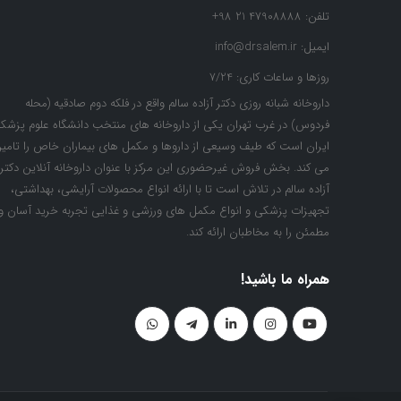
تلفن:
47908888 21 98+
ایمیل:
info@drsalem.ir
روزها و ساعات کاری:
7/24
داروخانه شبانه روزی دکتر آزاده سالم واقع در فلکه دوم صادقیه (محله
فردوس) در غرب تهران یکی از داروخانه های منتخب دانشگاه علوم پزشک
ایران است که طیف وسیعی از داروها و مکمل های بیماران خاص را تامی
می کند. بخش فروش غیرحضوری این مرکز با عنوان داروخانه آنلاین دکتر
آزاده سالم در تلاش است تا با ارائه انواع محصولات آرایشی، بهداشتی،
تجهیزات پزشکی و انواع مکمل های ورزشی و غذایی تجربه خرید آسان و
مطمئن را به مخاطبان ارائه کند.
همراه ما باشید!