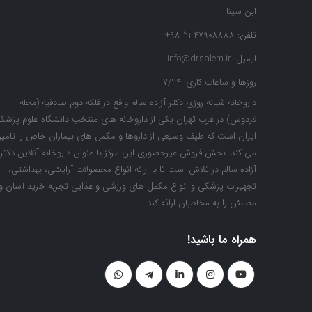
ابن سینا
تلفن:
47908888 21 98+
ایمیل:
info@drsalem.ir
روزها و ساعات کاری:
7/24
داروخانه شبانه روزی دکتر آزاده سالم واقع در فلکه دوم صادقیه (محله
فردوس) در غرب تهران یکی از داروخانه های منتخب دانشگاه علوم پزشک
ایران است که طیف وسیعی از داروها و مکمل های بیماران خاص را تامی
می کند. بخش فروش غیرحضوری این مرکز با عنوان داروخانه آنلاین دکتر
آزاده سالم در تلاش است تا با ارائه انواع محصولات آرایشی، بهداشتی،
تجهیزات پزشکی و انواع مکمل های ورزشی و غذایی تجربه خرید آسان و
مطمئن را به مخاطبان ارائه کند.
همراه ما باشید!