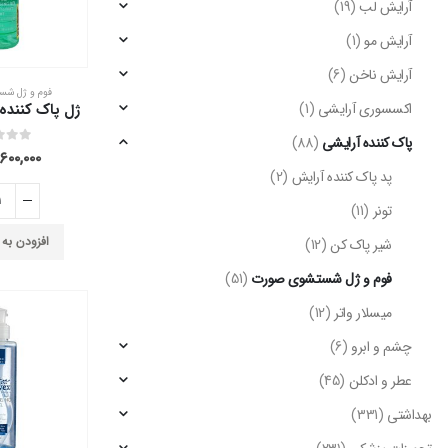
آرایش لب
(19)
آرایش مو
(1)
آرایش ناخن
(6)
فوم و ژل ش
اکسسوری آرایشی
(1)
پاک کننده آرایشی
(88)
out of 5
0
۶۰۰,۰۰۰
پد پاک کننده آرایش
(2)
تونر
(11)
افزودن به
شیر پاک کن
(12)
فوم و ژل شستشوی صورت
(51)
میسلار واتر
(12)
چشم و ابرو
(6)
عطر و ادکلن
(45)
بهداشتی
(331)