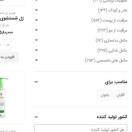
تجهیزات پزشکی
(231)
مادر و کودک
(134)
فوم و ژل ش
مراقبت از پوست
(584)
مراقبت از مو
(323)
out of 5
0
۵۸۰,۰۰۰
مکمل بدنسازی
(112)
مکمل غذایی
(325)
افزودن به
مکمل های تخصصی
(253)
مناسب برای
آقایان
بانوان
کشور تولید کننده
فوم و ژل ش