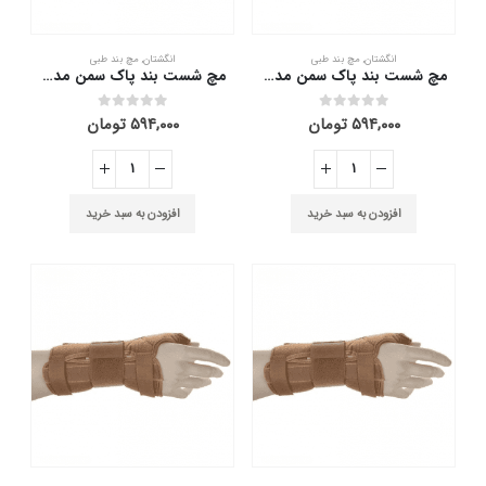
محصول
انتخاب
شوند
انگشتان
,
مچ بند طبی
انگشتان
,
مچ بند طبی
مچ شست بند پاک سمن مدل With Hard Bar سایز L دست راست
مچ شست بند پاک سمن مدل With Hard Bar سایز M دست راست
۵۹۴,۰۰۰
تومان
۵۹۴,۰۰۰
تومان
out of 5
0
out of 5
0
افزودن به سبد خرید
افزودن به سبد خرید