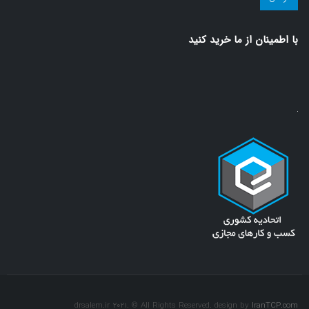
سلامت!
(ضروری)
با اطمينان از ما خريد كنيد
drsalem.ir 2021. © All Rights Reserved. design by
IranTCP.com