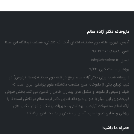
داروخانه دکتر آزاده سالم
آدرس:
تهران، فلکه دوم صادقیه، ابتدای آیت الله کاشانی، همکف درمانگاه ابن سینا
تلفن:
47908888 21 98+
ایمیل:
info@drsalem.ir
روزها و ساعات کاری:
7/24
داروخانه شبانه روزی دکتر آزاده سالم واقع در فلکه دوم صادقیه (محله فردوس) در
غرب تهران یکی از داروخانه های منتخب دانشگاه علوم پزشکی ایران است که
طیف وسیعی از داروها و مکمل های بیماران خاص را تامین می کند. بخش فروش
غیرحضوری این مرکز با عنوان داروخانه آنلاین دکتر آزاده سالم در تلاش است تا با
ارائه انواع محصولات آرایشی، بهداشتی، تجهیزات پزشکی و انواع مکمل های
ورزشی و غذایی تجربه خرید آسان و مطمئن را به مخاطبان ارائه کند.
همراه ما باشید!