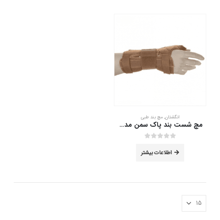
انگشتان
,
مچ بند طبی
مچ شست بند پاک سمن مدل With Hard Bar سایز M دست چپ
out of 5
0
اطلاعات بیشتر