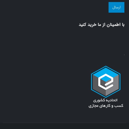
مجله
سلامت!
(ضروری)
با اطمينان از ما خريد كنيد