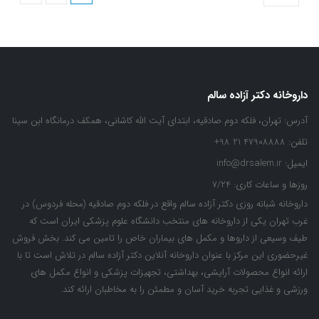
داروخانه دکتر آزاده سالم
آدرس:
تهران، فلکه دوم صادقیه، ابتدای آیت الله کاشانی، همکف درمانگاه ابن سینا
تلفن:
47908888 21 98+
ایمیل:
info@drsalem.ir
روزها و ساعات کاری:
7/24
داروخانه شبانه روزی دکتر آزاده سالم واقع در فلکه دوم صادقیه (محله فردوس) در
غرب تهران یکی از داروخانه های منتخب دانشگاه علوم پزشکی ایران است که
طیف وسیعی از داروها و مکمل های بیماران خاص را تامین می کند. بخش فروش
غیرحضوری این مرکز با عنوان داروخانه آنلاین دکتر آزاده سالم در تلاش است تا با
ارائه انواع محصولات آرایشی، بهداشتی، تجهیزات پزشکی و انواع مکمل های
ورزشی و غذایی تجربه خرید آسان و مطمئن را به مخاطبان ارائه کند.