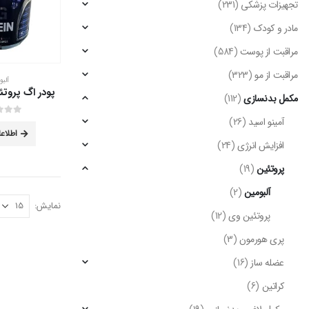
تجهیزات پزشکی
(231)
مادر و کودک
(134)
مراقبت از پوست
(584)
مراقبت از مو
(323)
آلبو
مکمل بدنسازی
(112)
آمینو اسید
(26)
out of 5
0
اطلاع
افزایش انرژی
(24)
پروتئین
(19)
آلبومین
(2)
نمایش:
پروتئین وی
(12)
پری هورمون
(3)
عضله ساز
(16)
کراتین
(6)