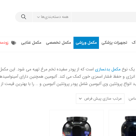
همه دسته‌بندی‌ها
دک
تجهیزات پزشکی
مکمل ورزشی
مکمل تخصصی
مکمل غذایی
زودمص
ن یک نوع
مکمل بدنسازی
است که از پودر سفیده تخم مرغ تهیه می شود. این مکمل 
نرژی و حفظ فشار اسمزی خون کمک می کند. آلبومین همچنین دارای آمینواسیدهای
د انواع پروتئین وی آلبومین شامل پودر پروتئین آلبومین و … را با بهترین قیمت از د
ساس: