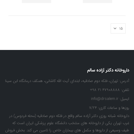
داروخانه دکتر آزاده سالم
آدرس:
تهران، فلکه دوم صادقیه، ابتدای آیت الله کاشانی، همکف درمانگاه ابن سینا
تلفن:
47908888 21 98+
ایمیل:
info@drsalem.ir
روزها و ساعات کاری:
7/24
داروخانه شبانه روزی دکتر آزاده سالم واقع در فلکه دوم صادقیه (محله فردوس) در
غرب تهران یکی از داروخانه های منتخب دانشگاه علوم پزشکی ایران است که
طیف وسیعی از داروها و مکمل های بیماران خاص را تامین می کند. بخش فروش