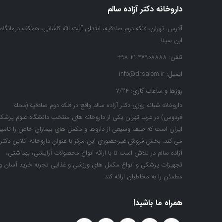
داروخانه دکتر آزاده سالم
آدرس:
تهران، فلکه دوم صادقیه، ابتدای آیت الله کاشانی، همکف درمانگاه
ابن سینا
تلفن:
47908888 21 98+
ایمیل:
info@drsalem.ir
روزها و ساعات کاری:
7/24
داروخانه شبانه روزی دکتر آزاده سالم واقع در فلکه دوم صادقیه (محله
فردوس) در غرب تهران یکی از داروخانه های منتخب دانشگاه علوم پزشک
ایران است که طیف وسیعی از داروها و مکمل های بیماران خاص را تامی
می کند. بخش فروش غیرحضوری این مرکز با عنوان داروخانه آنلاین دکتر
آزاده سالم در تلاش است تا با ارائه انواع محصولات آرایشی، بهداشتی،
تجهیزات پزشکی و انواع مکمل های ورزشی و غذایی تجربه خرید آسان و
مطمئن را به مخاطبان ارائه کند.
همراه ما باشید!