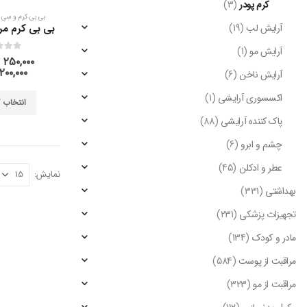
کرم پودر
(3)
بی بی کرم و سی 
آرایش لب
(19)
آرایش مو
(1)
out of 5
0
۲۵۰,۰۰۰
۲۰۰,۰۰۰
آرایش ناخن
(6)
اکسسوری آرایشی
(1)
انتخاب گ
پاک کننده آرایشی
(88)
چشم و ابرو
(6)
عطر و ادکلن
(45)
نمایش:
بهداشتی
(331)
تجهیزات پزشکی
(231)
مادر و کودک
(134)
مراقبت از پوست
(584)
مراقبت از مو
(323)