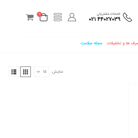
خدمات مشتریان
0
44027039 021
رف ها و تخفیفات
مجله سلامت
نمایش: