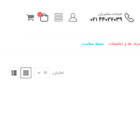
خدمات مشتریان
0
44027039 021
رف ها و تخفیفات
مجله سلامت
نمایش: