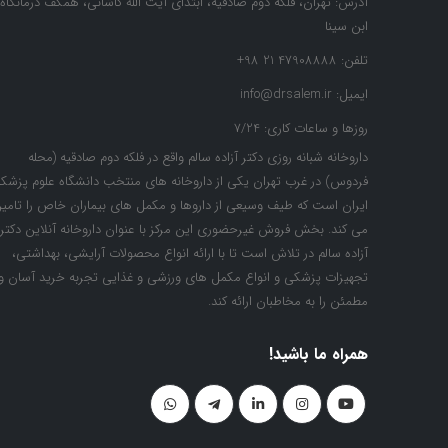
آدرس:
تهران، فلکه دوم صادقیه، ابتدای آیت الله کاشانی، همکف درمانگاه
ابن سینا
تلفن:
47908888 21 98+
ایمیل:
info@drsalem.ir
روزها و ساعات کاری:
7/24
داروخانه شبانه روزی دکتر آزاده سالم واقع در فلکه دوم صادقیه (محله
فردوس) در غرب تهران یکی از داروخانه های منتخب دانشگاه علوم پزشک
ایران است که طیف وسیعی از داروها و مکمل های بیماران خاص را تامی
می کند. بخش فروش غیرحضوری این مرکز با عنوان داروخانه آنلاین دکتر
آزاده سالم در تلاش است تا با ارائه انواع محصولات آرایشی، بهداشتی،
تجهیزات پزشکی و انواع مکمل های ورزشی و غذایی تجربه خرید آسان و
مطمئن را به مخاطبان ارائه کند.
همراه ما باشید!