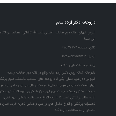
داروخانه دکتر آزاده سالم
آدرس:
تهران، فلکه دوم صادقیه، ابتدای آیت الله کاشانی، همکف درمانگاه
ابن سینا
تلفن:
47908888 21 98+
ایمیل:
info@drsalem.ir
روزها و ساعات کاری:
7/24
داروخانه شبانه روزی دکتر آزاده سالم واقع در فلکه دوم صادقیه (محله
فردوس) در غرب تهران یکی از داروخانه های منتخب دانشگاه علوم پزشک
ایران است که طیف وسیعی از داروها و مکمل های بیماران خاص را تامی
می کند. بخش فروش غیرحضوری این مرکز با عنوان داروخانه آنلاین دکتر
آزاده سالم در تلاش است تا با ارائه انواع محصولات آرایشی، بهداشتی،
تجهیزات پزشکی و انواع مکمل های ورزشی و غذایی تجربه خرید آسان و
مطمئن را به مخاطبان ارائه کند.