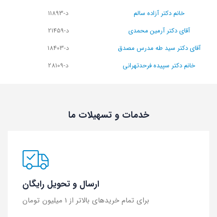
خانم دکتر آزاده سالم
د-11893
آقای دکتر آرمین محمدی
د-21459
آقای دکتر سید طه مدرس مصدق
د-18403
خانم دکتر سپیده فرحدتهرانی
د-28109
خدمات و تسهیلات ما
ارسال و تحویل رایگان
برای تمام خریدهای بالاتر از 1 میلیون تومان