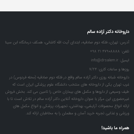
داروخانه دکتر آزاده سالم
آدرس:
تهران، فلکه دوم صادقیه، ابتدای آیت الله کاشانی، همکف درمانگاه ابن سینا
تلفن:
47908888 21 98+
ایمیل:
info@drsalem.ir
روزها و ساعات کاری:
7/24
داروخانه شبانه روزی دکتر آزاده سالم واقع در فلکه دوم صادقیه (محله فردوس) در
غرب تهران یکی از داروخانه های منتخب دانشگاه علوم پزشکی ایران است که
طیف وسیعی از داروها و مکمل های بیماران خاص را تامین می کند. بخش فروش
غیرحضوری این مرکز با عنوان داروخانه آنلاین دکتر آزاده سالم در تلاش است تا با
ارائه انواع محصولات آرایشی، بهداشتی، تجهیزات پزشکی و انواع مکمل های
ورزشی و غذایی تجربه خرید آسان و مطمئن را به مخاطبان ارائه کند.
همراه ما باشید!