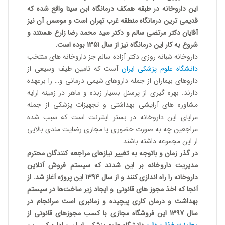
این داروخانه در طبقه همکف درمانگاه ابن سینا واقع شده که
قدیمی ترین درمانگاه منطقه غرب تهران است و موسس آن نیز
آقایان دکتر مرتضی سالم و دکتر سید محمد رضا زارع هستند و
شروع به کار این درمانگاه نیز از سال 1351 بوده است.
داروخانه شبانه روزی دکتر آزاده سالم جز داروخانه های منتخب
دانشگاه علوم پزشکی ایران
آست که تامین طیف وسیعی از
داروهای بیماران از جمله داروهای شیمی درمانی و… را برعهده
دارند. بهره گیری از پرسنل بسیار زبده و ماهر در زمینه ارایه
مشاوره های آرایشی بهداشتی و تجهیزات پزشکی از جمله
مزایای این داروخانه در بستر اینترنت است که سبب شده
مراجعین چه به صورت حضوری یا مجازی رضایت مندی بالایی
از این مجموعه داشته باشند.
در گذر زمان و باتوجه به تغییر نیازهای مراجعه کنندگان محترم
مدیریت داروخانه بر این شدند که سیستم فروش آنلاین
داروخانه را راه اندازی کنند و از سال 1394 این پروژه آغاز شد. از
آنجا که اخذ مجوز های قانونی و ایجاد زیر ساخت‌ها در سیستم
بهداشت و درمان کاری پیچیده و زمانبری است سرانجام در
سال 1397 این فروشگاه مجازی با کسب مجوزهای قانونی از