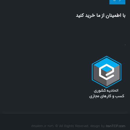
سلامت!
(ضروری)
با اطمينان از ما خريد كنيد
drsalem.ir 2021. © All Rights Reserved. design by
IranTCP.com