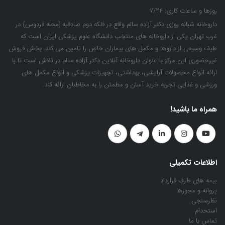
روزها و ساعات کاری:
7/24
داروخانه شبانه روزی دکتر آزاده سالم واقع در فلکه دوم صادقیه (محله فردوس) در
غرب تهران یکی از داروخانه های منتخب دانشگاه علوم پزشکی ایران است که
طیف وسیعی از داروها و مکمل های بیماران خاص را تامین می کند. بخش فروش
غیرحضوری این مرکز با عنوان داروخانه آنلاین دکتر آزاده سالم در تلاش است تا با
ارائه انواع محصولات آرایشی، بهداشتی، تجهیزات پزشکی و انواع مکمل های
ورزشی و غذایی تجربه خرید آسان و مطمئن را به مخاطبان ارائه کند.
همراه ما باشید!
اطلاعات تکمیلی
بیمه های طرف قرارداد
پروانه و مجوزها
نظرسنجی
استخدام
تماس با ما