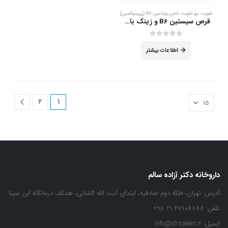
تقویت مو
,
تقویت ناخن
,
ویتامین B6 (پیریدوکسین)
قرص سیستین B6 و زینک بایو فرمولا 60 عدد
out of 5
0
اطلاعات بیشتر
2
1
داروخانه دکتر آزاده سالم
آدرس:
تهران، فلکه دوم صادقیه، ابتدای آیت الله کاشانی، همکف درمانگاه ابن سینا
تلفن:
47908888 21 98+
ایمیل:
info@drsalem.ir