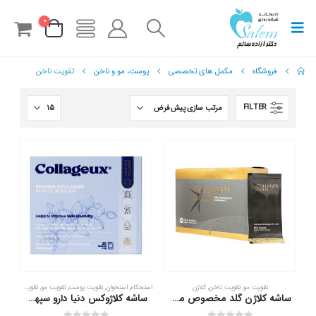
0
فروشگاه
مکمل های تخصصی
پوست، مو و ناخن
تقویت ناخن
FILTER
تقویت مو
,
تقویت ناخن
,
کلاژن
استحکام استخوان
,
تقویت پوست
,
تقویت مو
,
تقویت ناخن
,
کل
ساشه کلاژن گلد مخصوص مو آدریان 20 عدد
ساشه کلاژوکس دنیا دارو سپهر 20 عدد