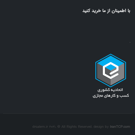
(ضروری)
با اطمينان از ما خريد كنيد
drsalem.ir 2021. © All Rights Reserved. design by
IranTCP.com