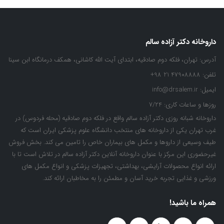
داروخانه دکتر آزاده سالم
آدرس:
تهران، فلکه دوم صادقیه، ابتدای آیت الله کاشانی، همکف درمانگاه ابن سینا
تلفن:
47908888 21 98+
ایمیل:
info@drsalem.ir
روزها و ساعات کاری:
7/24
داروخانه شبانه روزی دکتر آزاده سالم واقع در فلکه دوم صادقیه (محله فردوس) در
غرب تهران یکی از داروخانه های منتخب دانشگاه علوم پزشکی ایران است که
طیف وسیعی از داروها و مکمل های بیماران خاص را تامین می کند. بخش فروش
غیرحضوری این مرکز با عنوان داروخانه آنلاین دکتر آزاده سالم در تلاش است تا با
ارائه انواع محصولات آرایشی، بهداشتی، تجهیزات پزشکی و انواع مکمل های
ورزشی و غذایی تجربه خرید آسان و مطمئن را به مخاطبان ارائه کند.
همراه ما باشید!