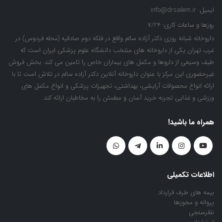
ایمیل:
info@drsalem.ir
روزها و ساعات کاری:
7/24
داروخانه شبانه روزی دکتر آزاده سالم واقع در فلکه دوم صادقیه (محله فردوس) در
غرب تهران یکی از داروخانه های منتخب دانشگاه علوم پزشکی ایران است که
طیف وسیعی از داروها و مکمل های بیماران خاص را تامین می کند. بخش فروش
غیرحضوری این مرکز با عنوان داروخانه آنلاین دکتر آزاده سالم در تلاش است تا با
ارائه انواع محصولات آرایشی، بهداشتی، تجهیزات پزشکی و انواع مکمل های
ورزشی و غذایی تجربه خرید آسان و مطمئن را به مخاطبان ارائه کند.
همراه ما باشید!
اطلاعات تکمیلی
بیمه های طرف قرارداد
پروانه و مجوزها
نظرسنجی