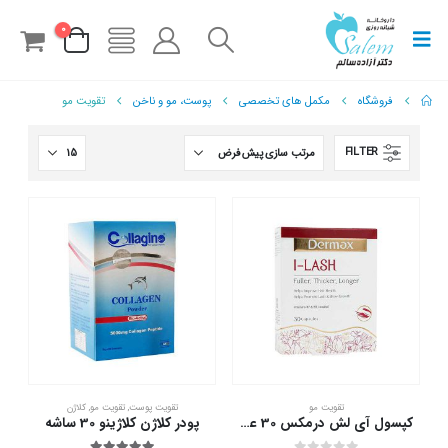
0
فروشگاه
مکمل های تخصصی
پوست، مو و ناخن
تقویت مو
FILTER
تقویت مو
تقویت پوست
,
تقویت مو
,
کلاژن
کپسول آی لش درمکس 30 عدد
پودر کلاژن کلاژینو 30 ساشه