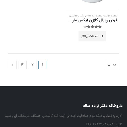
تقویت پوست
,
تقویت مو
,
کلاژن
,
مکمل جوانسازی
قرص رویال کلاژن ایکس مارت 60 عدد
out of 5
4.33
اطلاعات بیشتر
3
2
1
داروخانه دکتر آزاده سالم
آدرس:
تهران، فلکه دوم صادقیه، ابتدای آیت الله کاشانی، همکف درمانگاه ابن سینا
تلفن:
47908888 21 98+