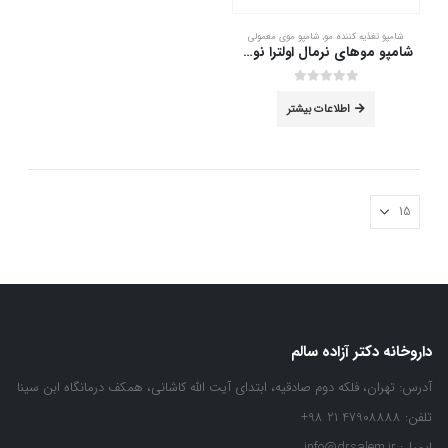
شامپو تغذیه کننده مو
,
شامپو موی معمولی
شامپو موهای نرمال اولترا نوریش الارو 400 میلی لیتر
out of 5
0
اطلاعات بیشتر
داروخانه دکتر آزاده سالم
آدرس:
تهران، فلکه دوم صادقیه، ابتدای آیت الله کاشانی، همکف درمانگاه ابن سینا
تلفن:
47908888 21 98+
ایمیل:
info@drsalem.ir