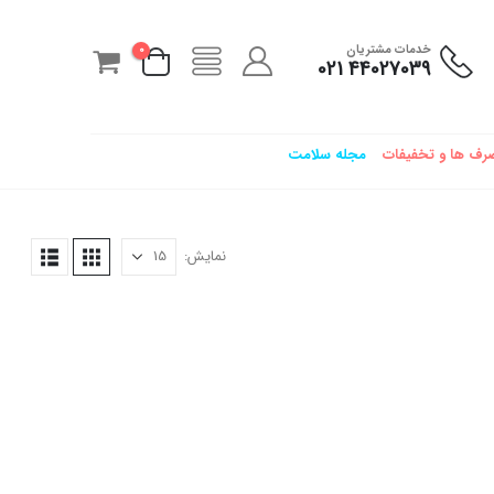
خدمات مشتریان
0
44027039 021
رف ها و تخفیفات
مجله سلامت
نمایش: