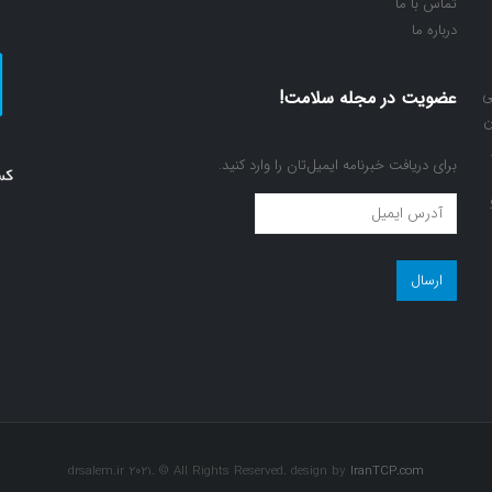
تماس با ما
درباره ما
ی
عضویت در مجله سلامت!
ن
برای دریافت خبرنامه ایمیل‌تان را وارد کنید.
عضویت
در
مجله
سلامت!
(ضروری)
drsalem.ir 2021. © All Rights Reserved. design by
IranTCP.com