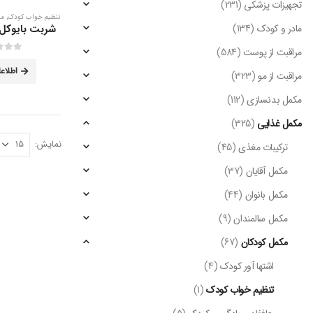
تجهیزات پزشکی
(231)
تنظیم خواب کودک
,
مل
مادر و کودک
(134)
مراقبت از پوست
(584)
out of 5
0
اطلاع
مراقبت از مو
(323)
مکمل بدنسازی
(112)
مکمل غذایی
(325)
نمایش:
ترکیبات مغذی
(45)
مکمل آقایان
(37)
مکمل بانوان
(44)
مکمل سالمندان
(9)
مکمل کودکان
(67)
اشتها آور کودک
(4)
تنظیم خواب کودک
(1)