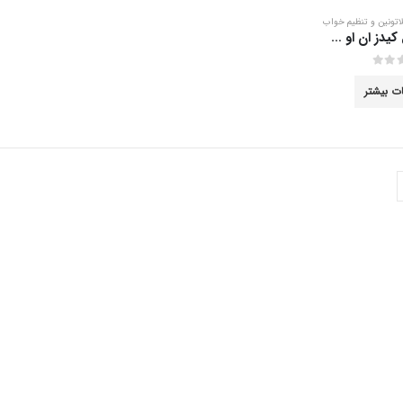
اتونین و تنظیم خواب
شربت بایوکل کیدز ان او سی 150 میلی لیتر
ات بیشتر