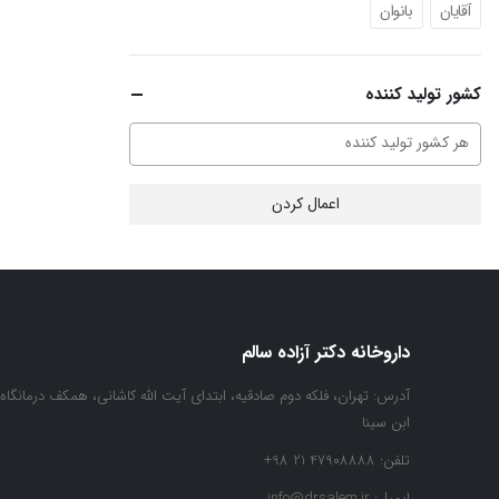
آقایان
بانوان
کشور تولید کننده
اعمال کردن
داروخانه دکتر آزاده سالم
آدرس:
تهران، فلکه دوم صادقیه، ابتدای آیت الله کاشانی، همکف درمانگاه
ابن سینا
تلفن:
47908888 21 98+
ایمیل:
info@drsalem.ir