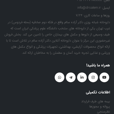
تلفن:
47908888 21 98+
ایمیل:
info@drsalem.ir
روزها و ساعات کاری:
7/24
داروخانه شبانه روزی دکتر آزاده سالم واقع در فلکه دوم صادقیه (محله فردوس) در
غرب تهران یکی از داروخانه های منتخب دانشگاه علوم پزشکی ایران است که
طیف وسیعی از داروها و مکمل های بیماران خاص را تامین می کند. بخش فروش
غیرحضوری این مرکز با عنوان داروخانه آنلاین دکتر آزاده سالم در تلاش است تا با
ارائه انواع محصولات آرایشی، بهداشتی، تجهیزات پزشکی و انواع مکمل های
ورزشی و غذایی تجربه خرید آسان و مطمئن را به مخاطبان ارائه کند.
همراه ما باشید!
اطلاعات تکمیلی
بیمه های طرف قرارداد
پروانه و مجوزها
نظرسنجی