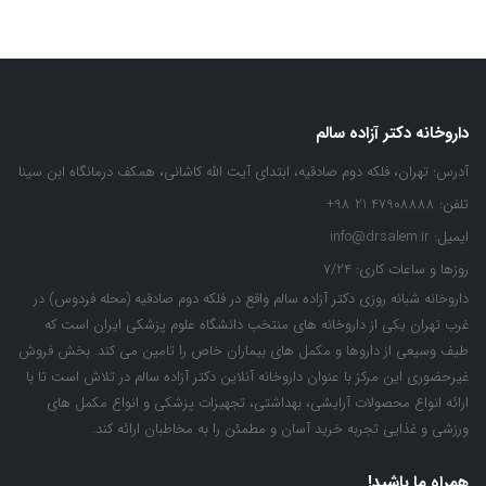
داروخانه دکتر آزاده سالم
آدرس:
تهران، فلکه دوم صادقیه، ابتدای آیت الله کاشانی، همکف درمانگاه ابن سینا
تلفن:
47908888 21 98+
ایمیل:
info@drsalem.ir
روزها و ساعات کاری:
7/24
داروخانه شبانه روزی دکتر آزاده سالم واقع در فلکه دوم صادقیه (محله فردوس) در
غرب تهران یکی از داروخانه های منتخب دانشگاه علوم پزشکی ایران است که
طیف وسیعی از داروها و مکمل های بیماران خاص را تامین می کند. بخش فروش
غیرحضوری این مرکز با عنوان داروخانه آنلاین دکتر آزاده سالم در تلاش است تا با
ارائه انواع محصولات آرایشی، بهداشتی، تجهیزات پزشکی و انواع مکمل های
ورزشی و غذایی تجربه خرید آسان و مطمئن را به مخاطبان ارائه کند.
همراه ما باشید!