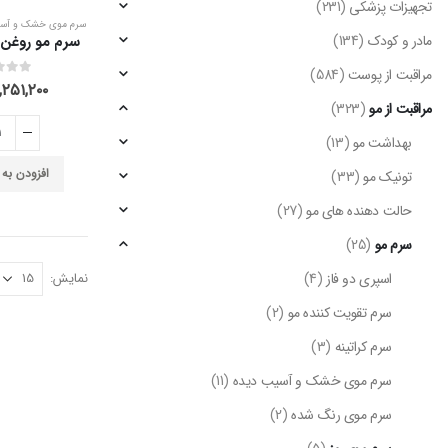
تجهیزات پزشکی
(231)
سرم موی خشک و آسی
مادر و کودک
(134)
مراقبت از پوست
(584)
out of 5
0
,۲۵۱,۲۰۰
مراقبت از مو
(323)
بهداشت مو
(13)
افزودن به
تونیک مو
(33)
حالت دهنده های مو
(27)
سرم مو
(25)
اسپری دو فاز
(4)
نمایش:
سرم تقویت کننده مو
(2)
سرم کراتینه
(3)
سرم موی خشک و آسیب دیده
(11)
سرم موی رنگ شده
(2)