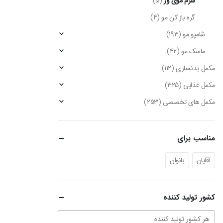
سرم موی وز
(5)
گره باز کن مو
(4)
شامپو مو
(193)
ماسک مو
(42)
مکمل بدنسازی
(112)
مکمل غذایی
(325)
مکمل های تخصصی
(253)
مناسب برای
آقایان
بانوان
کشور تولید کننده