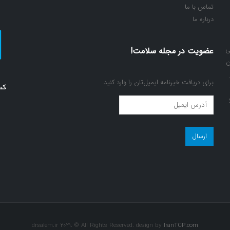
تماس با ما
درباره ما
ی
عضویت در مجله سلامت!
ن
برای دریافت خبرنامه ایمیل‌تان را وارد کنید.
عضویت
در
مجله
سلامت!
(ضروری)
drsalem.ir 2021. © All Rights Reserved. design by
IranTCP.com