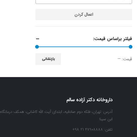
اعمال کردن
فیلتر براساس قیمت:
قيمت:
—
بازنشانی
حداقل
حداكثر
قیمت
قيمت
داروخانه دکتر آزاده سالم
آدرس:
تهران، فلکه دوم صادقیه، ابتدای آیت الله کاشانی، همکف درمانگاه
ابن سینا
تلفن:
47908888 21 98+