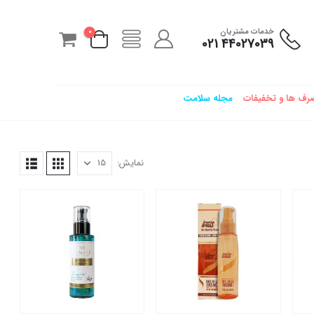
خدمات مشتریان
0
44027039 021
رف ها و تخفیفات
مجله سلامت
نمایش: