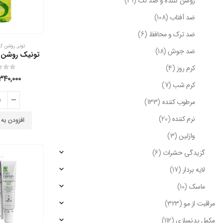
روشن کننده و ضد لک
(29)
ضد آفتاب
(108)
ضد ترک و محافظ
(6)
تونر
,
روشن کن
ضد جوش
(18)
کرم روز
(4)
out of 5
0
۳۴۰,۰۰۰
کرم شب
(7)
مرطوب کننده
(133)
نرم کننده
(20)
افزودن به
وازلین
(3)
گزیدگی حشرات
(6)
لایه بردار
(17)
ماسک
(10)
مراقبت از مو
(323)
مکمل بدنسازی
(112)