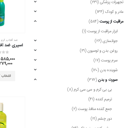
تجهیزات پزشکی
(231)
مادر و کودک
(134)
مراقبت از پوست
(584)
ابزار مراقبت از پوست
(1)
جوانسازی
(26)
ضد آفتاب
,
کرم 
روغن بدن و لوسیون
(31)
out of 5
0
۵۸۵,۰۰۰
سرم پوست
(17)
۲۷۹,۰۰۰
شوینده بدن
(120)
انتخاب گ
صورت و بدن
(372)
بی بی کرم و سی سی کرم
(8)
ترمیم کننده
(41)
جمع کننده منافذ پوست
(2)
دور چشم
(21)