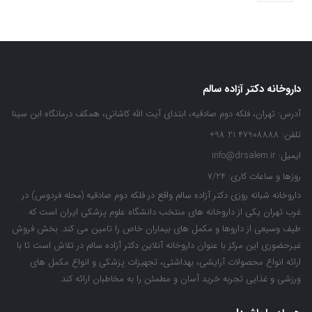
داروخانه دکتر آزاده سالم
آدرس:
تهران، فلکه دوم صادقیه، ابتدای آیت الله کاشانی، همکف درمانگاه ابن سینا
تلفن:
47908888 21 98+
ایمیل:
info@drsalem.ir
روزها و ساعات کاری:
7/24
داروخانه شبانه روزی دکتر آزاده سالم واقع در فلکه دوم صادقیه (محله فردوس) در
غرب تهران یکی از داروخانه های منتخب دانشگاه علوم پزشکی ایران است که
طیف وسیعی از داروها و مکمل های بیماران خاص را تامین می کند. بخش فروش
غیرحضوری این مرکز با عنوان داروخانه آنلاین دکتر آزاده سالم در تلاش است تا با
ارائه انواع محصولات آرایشی، بهداشتی، تجهیزات پزشکی و انواع مکمل های
ورزشی و غذایی تجربه خرید آسان و مطمئن را به مخاطبان ارائه کند.