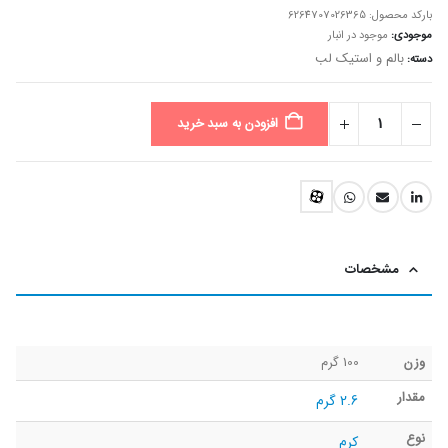
بارکد محصول:
6264707026365
موجودی:
موجود در انبار
بالم و استیک لب
دسته:
افزودن به سبد خرید
مشخصات
وزن
100 گرم
مقدار
2.6 گرم
نوع
کرم