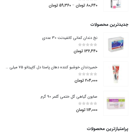
۸۰,۶۴۰
تومان
۵۹,۳۶۰
تومان
قیمت
out of 5
0
–
range:
۵۹,۳۶۰ تومان
through
جدیدترین محصولات
۸۰,۶۴۰ تومان
نخ دندان کمانی کانفیدنت 30 عددی
۱۳۶,۴۴۰
تومان
out of 5
0
خمیردندان خوشبو کننده دهان پاستا دل کاپیتانو 75 میلی لیتر
۲۰۴,۰۰۰
تومان
out of 5
0
صابون گیاهی گل ختمی گلمر 90 گرم
۱۱۴,۰۰۰
تومان
out of 5
0
پرامتیازترین محصولات