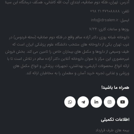
آدرس:
تهران، فلکه دوم صادقیه، ابتدای آیت الله کاشانی، همکف درمانگاه ابن سینا
تلفن:
47908888 21 98+
ایمیل:
info@drsalem.ir
روزها و ساعات کاری:
7/24
داروخانه شبانه روزی دکتر آزاده سالم واقع در فلکه دوم صادقیه (محله فردوس) در
غرب تهران یکی از داروخانه های منتخب دانشگاه علوم پزشکی ایران است که
طیف وسیعی از داروها و مکمل های بیماران خاص را تامین می کند. بخش فروش
غیرحضوری این مرکز با عنوان داروخانه آنلاین دکتر آزاده سالم در تلاش است تا با
ارائه انواع محصولات آرایشی، بهداشتی، تجهیزات پزشکی و انواع مکمل های
ورزشی و غذایی تجربه خرید آسان و مطمئن را به مخاطبان ارائه کند.
همراه ما باشید!
اطلاعات تکمیلی
بیمه های طرف قرارداد