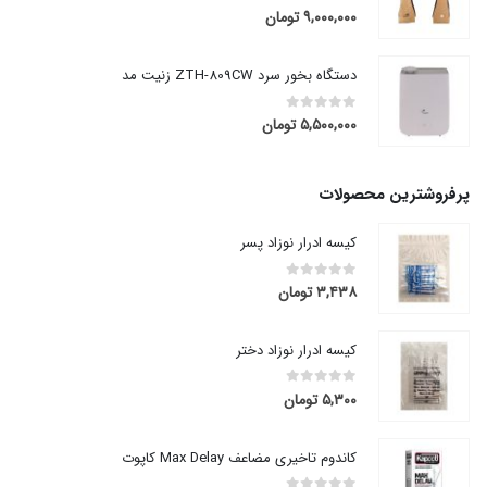
۹,۰۰۰,۰۰۰
تومان
out of 5
0
دستگاه بخور سرد ZTH-809CW زنیت مد
۵,۵۰۰,۰۰۰
تومان
out of 5
0
پرفروشترین محصولات
کیسه ادرار نوزاد پسر
۳,۴۳۸
تومان
out of 5
0
کیسه ادرار نوزاد دختر
۵,۳۰۰
تومان
out of 5
0
کاندوم تاخیری مضاعف Max Delay کاپوت