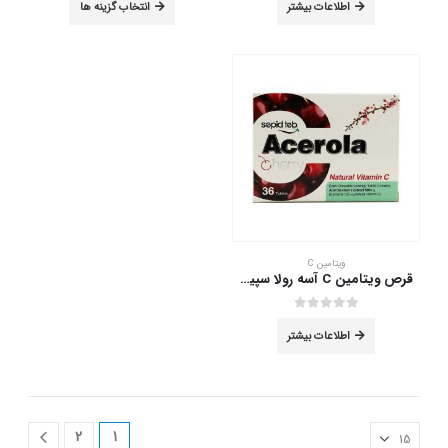
مختلفی
اطلاعات بیشتر
انتخاب گزینه ها
محصول
می
دارای
باشد.
انواع
گزینه
مختلفی
ها
می
ممکن
باشد.
است
گزینه
در
ها
صفحه
ممکن
محصول
است
انتخاب
در
شوند
صفحه
محصول
ویتامین C
انتخاب
قرص ویتامین C آسه رولا سپید طب 36 عدد
شوند
out of 5
0
اطلاعات بیشتر
2
1