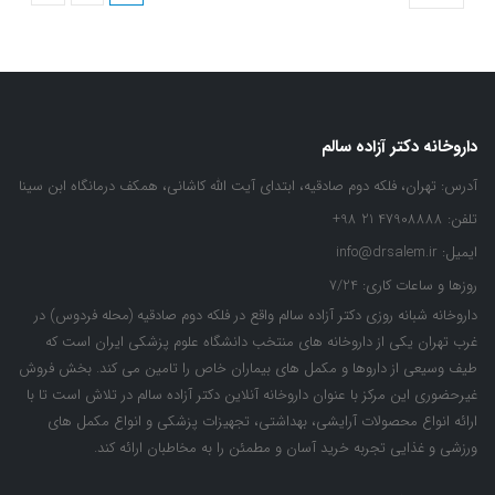
داروخانه دکتر آزاده سالم
آدرس:
تهران، فلکه دوم صادقیه، ابتدای آیت الله کاشانی، همکف درمانگاه ابن سینا
تلفن:
47908888 21 98+
ایمیل:
info@drsalem.ir
روزها و ساعات کاری:
7/24
داروخانه شبانه روزی دکتر آزاده سالم واقع در فلکه دوم صادقیه (محله فردوس) در
غرب تهران یکی از داروخانه های منتخب دانشگاه علوم پزشکی ایران است که
طیف وسیعی از داروها و مکمل های بیماران خاص را تامین می کند. بخش فروش
غیرحضوری این مرکز با عنوان داروخانه آنلاین دکتر آزاده سالم در تلاش است تا با
ارائه انواع محصولات آرایشی، بهداشتی، تجهیزات پزشکی و انواع مکمل های
ورزشی و غذایی تجربه خرید آسان و مطمئن را به مخاطبان ارائه کند.