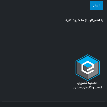
مجله
سلامت!
(ضروری)
با اطمينان از ما خريد كنيد