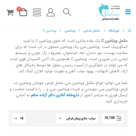
0
فروشگاه
مکمل غذایی
ویتامین
ویتامین C
مکمل ویتامین C
یک ماده غذایی است که حاوی ویتامین C یا اسید
آسکوربیک است. ویتامین سی یک ویتامین محلول در آب است که برای
سلامت پوست، مو، دندان، لثه، استخوان، غضروف، رگ خونی و سیستم
ایمنی بدن ضروری است. ویتامین C همچنین یک آنتی اکسیدان قوی است
که می تواند در جلوگیری از آسیب رسیدن سلول ها توسط رادیکال های
آزاد، کاهش التهابات، بهبود جذب آهن و تقویت تولید کلاژن کمک کند.
شما می توانید انواع مکمل ویتامین سی شامل قرص جوشان ویتامین ث،
قرص ویتامین سی جویدنی و شربت ویتامین سی و … را با قیمت مناسب و
ارسال فوری به سراسر کشور از
داروخانه آنلاین دکتر آزاده سالم
به آسانی
خریداری کنید.
FILTER