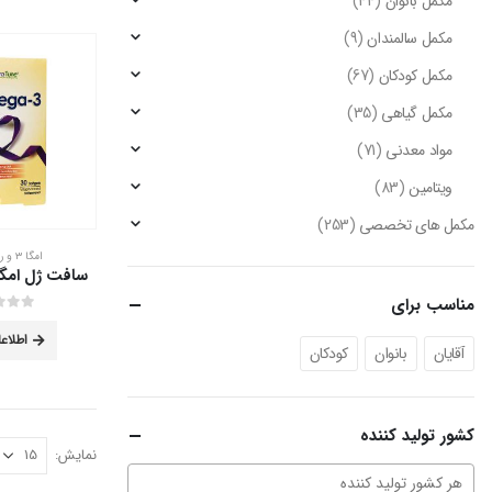
مکمل بانوان
(44)
مکمل سالمندان
(9)
مکمل کودکان
(67)
مکمل گیاهی
(35)
مواد معدنی
(71)
ویتامین
(83)
مکمل های تخصصی
(253)
امگا ۳ و روغن ماهی
مناسب برای
out of 5
0
اطلاع
آقایان
بانوان
کودکان
کشور تولید کننده
نمایش: