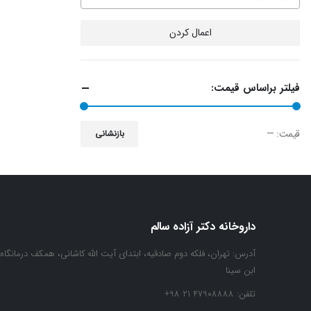
اعمال کردن
فیلتر براساس قیمت:
قيمت:
—
بازنشانی
حداقل
حداكثر
قیمت
قيمت
داروخانه دکتر آزاده سالم
آدرس:
تهران، فلکه دوم صادقیه، ابتدای آیت الله کاشانی، همکف درمانگاه
ابن سینا
تلفن:
47908888 21 98+