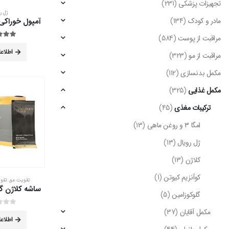
تجهیزات پزشکی
(231)
ژل ر
مادر و کودک
(134)
مراقبت از پوست
(584)
out of 5
4.00
اطلاع
مراقبت از مو
(323)
مکمل بدنسازی
(112)
مکمل غذایی
(325)
ترکیبات مغذی
(45)
امگا ۳ و روغن ماهی
(13)
ژل رویال
(13)
کلاژن
(13)
کوآنزیم کیوتن
(1)
تقویت مو
,
تقو
گلوکوزامین
(5)
مکمل آقایان
(37)
out of 5
0
اطلاع