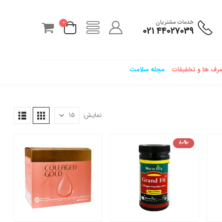
خدمات مشتریان
0
44027039 021
رف ها و تخفیفات
مجله سلامت
نمایش:
-80%