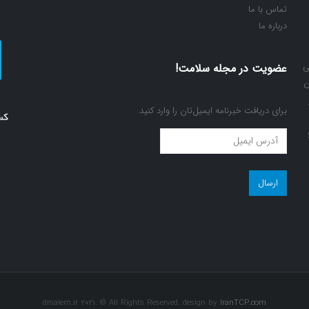
تماس با ما
درباره ما
ی
عضویت در مجله سلامت!
ن
برای دریافت خبرنامه ایمیل‌تان را وارد کنید.
عضویت
در
مجله
سلامت!
(ضروری)
drsalem.ir 2021. © All Rights Reserved. design by
IranTCP.com