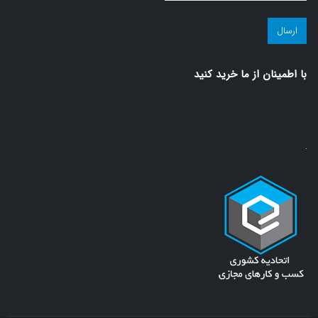
مجله
سلامت!
(ضروری)
با اطمينان از ما خريد كنيد