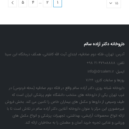
…
5
4
2
1
داروخانه دکتر آزاده سالم
آدرس:
تهران، فلکه دوم صادقیه، ابتدای آیت الله کاشانی، همکف درمانگاه ابن سینا
تلفن:
47908888 21 98+
ایمیل:
info@drsalem.ir
روزها و ساعات کاری:
7/24
داروخانه شبانه روزی دکتر آزاده سالم واقع در فلکه دوم صادقیه (محله فردوس) در
غرب تهران یکی از داروخانه های منتخب دانشگاه علوم پزشکی ایران است که
طیف وسیعی از داروها و مکمل های بیماران خاص را تامین می کند. بخش فروش
غیرحضوری این مرکز با عنوان داروخانه آنلاین دکتر آزاده سالم در تلاش است تا با
ارائه انواع محصولات آرایشی، بهداشتی، تجهیزات پزشکی و انواع مکمل های
ورزشی و غذایی تجربه خرید آسان و مطمئن را به مخاطبان ارائه کند.