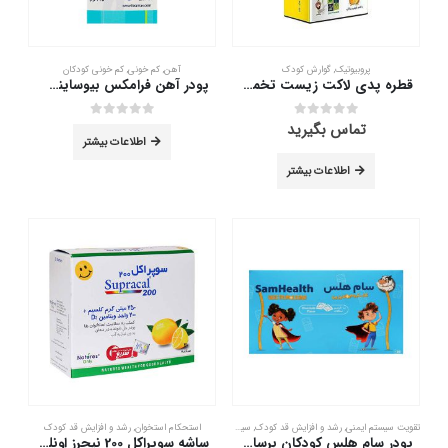
پروبیوتیک
,
گوارش کودک
آهن
,
کم خونی
,
کم خونی کودکان
قطره پدی لاکت زیست تخمیر 15 میلی لیتر
پودر آهن فرامکس بیوساینت 41/5 گرم
تماس بگیرید
out of 5
0
out of 5
0
اطلاعات بیشتر
اطلاعات بیشتر
تقویت سیستم ایمنی
,
رشد و افزایش قد کودک
,
سیستم ایمنی کودک
استحکام استخوان
,
رشد و افزایش قد کودک
پودر سام هلس کودکان برسام فارمد 30 ساشه
ساشه سوپراکل 200 نیچرز اونلی 30 عدد