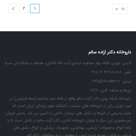
2
1
داروخانه دکتر آزاده سالم
آدرس:
تهران، فلکه دوم صادقیه، ابتدای آیت الله کاشانی، همکف درمانگاه ابن سینا
تلفن:
47908888 21 98+
ایمیل:
info@drsalem.ir
روزها و ساعات کاری:
7/24
داروخانه شبانه روزی دکتر آزاده سالم واقع در فلکه دوم صادقیه (محله فردوس) در
غرب تهران یکی از داروخانه های منتخب دانشگاه علوم پزشکی ایران است که
طیف وسیعی از داروها و مکمل های بیماران خاص را تامین می کند. بخش فروش
غیرحضوری این مرکز با عنوان داروخانه آنلاین دکتر آزاده سالم در تلاش است تا با
ارائه انواع محصولات آرایشی، بهداشتی، تجهیزات پزشکی و انواع مکمل های
ورزشی و غذایی تجربه خرید آسان و مطمئن را به مخاطبان ارائه کند.