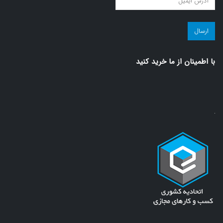
در
مجله
سلامت!
(ضروری)
با اطمينان از ما خريد كنيد