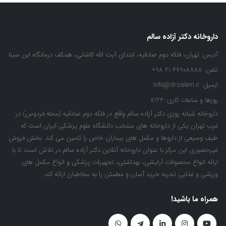
داروخانه دکتر آزاده سالم
آدرس:
تهران، فلکه دوم صادقیه، ابتدای آیت الله کاشانی، همکف درمانگاه ابن سینا
تلفن:
47908888 21 98+
ایمیل:
info@drsalem.ir
روزها و ساعات کاری:
7/24
داروخانه شبانه روزی دکتر آزاده سالم واقع در فلکه دوم صادقیه (محله فردوس) در
غرب تهران یکی از داروخانه های منتخب دانشگاه علوم پزشکی ایران است که
طیف وسیعی از داروها و مکمل های بیماران خاص را تامین می کند. بخش فروش
غیرحضوری این مرکز با عنوان داروخانه آنلاین دکتر آزاده سالم در تلاش است تا با
ارائه انواع محصولات آرایشی، بهداشتی، تجهیزات پزشکی و انواع مکمل های
ورزشی و غذایی تجربه خرید آسان و مطمئن را به مخاطبان ارائه کند.
همراه ما باشید!