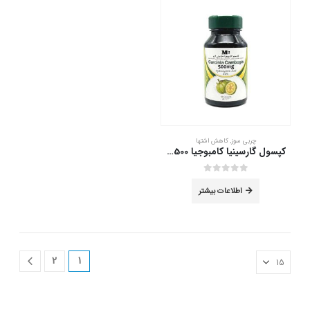
چربی سوز
,
کاهش اشتها
کپسول گارسینیا کامبوجیا 500 ام پلاس 60 عدد
out of 5
0
اطلاعات بیشتر
2
1