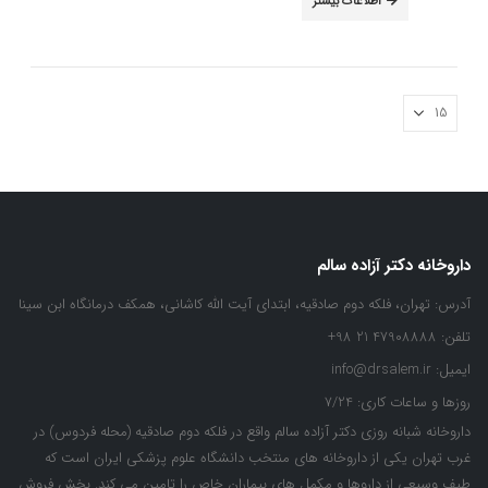
اطلاعات بیشتر
داروخانه دکتر آزاده سالم
آدرس:
تهران، فلکه دوم صادقیه، ابتدای آیت الله کاشانی، همکف درمانگاه ابن سینا
تلفن:
47908888 21 98+
ایمیل:
info@drsalem.ir
روزها و ساعات کاری:
7/24
داروخانه شبانه روزی دکتر آزاده سالم واقع در فلکه دوم صادقیه (محله فردوس) در
غرب تهران یکی از داروخانه های منتخب دانشگاه علوم پزشکی ایران است که
طیف وسیعی از داروها و مکمل های بیماران خاص را تامین می کند. بخش فروش