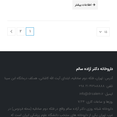
out of 5
0
اطلاعات بیشتر
2
1
داروخانه دکتر آزاده سالم
آدرس:
تهران، فلکه دوم صادقیه، ابتدای آیت الله کاشانی، همکف درمانگاه ابن سینا
تلفن:
47908888 21 98+
ایمیل:
info@drsalem.ir
روزها و ساعات کاری:
7/24
داروخانه شبانه روزی دکتر آزاده سالم واقع در فلکه دوم صادقیه (محله فردوس) در
غرب تهران یکی از داروخانه های منتخب دانشگاه علوم پزشکی ایران است که