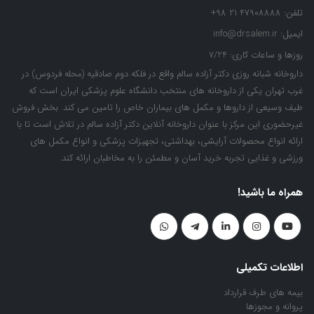
تلفن:
47908888 21 98+
ایمیل:
info@drsalem.ir
روزها و ساعات کاری:
7/24
داروخانه شبانه روزی دکتر آزاده سالم واقع در فلکه دوم صادقیه (محله فردوس) در
غرب تهران یکی از داروخانه های منتخب دانشگاه علوم پزشکی ایران است که
طیف وسیعی از داروها و مکمل های بیماران خاص را تامین می کند. بخش فروش
غیرحضوری این مرکز با عنوان داروخانه آنلاین دکتر آزاده سالم در تلاش است تا با
ارائه انواع محصولات آرایشی، بهداشتی، تجهیزات پزشکی و انواع مکمل های
ورزشی و غذایی تجربه خرید آسان و مطمئن را به مخاطبان ارائه کند.
همراه ما باشید!
اطلاعات تکمیلی
بیمه های طرف قرارداد
پروانه و مجوزها