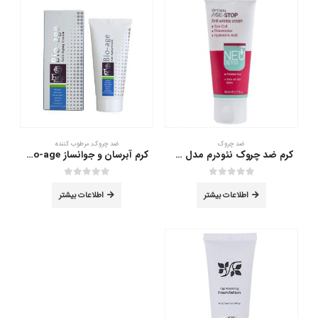
ضد چروک
ضد چروک
,
مرطوب کننده
كرم ضد چروك نئودرم مدل Optimal Age-stop حجم 50 ميلی ليتر
کرم آبرسان و جوانساز Bio-age اورین 50 میلی لیتر
out of 5
0
out of 5
0
اطلاعات بیشتر
اطلاعات بیشتر