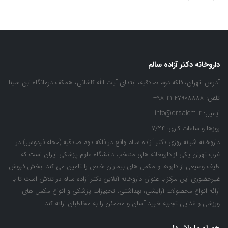
داروخانه دکتر آزاده سالم
آدرس:
تهران، فلکه دوم صادقیه، ابتدای آیت الله کاشانی، همکف درمانگاه ابن سینا
تلفن:
47908888 21 98+
ایمیل:
info@drsalem.ir
روزها و ساعات کاری:
7/24
داروخانه شبانه روزی دکتر آزاده سالم واقع در فلکه دوم صادقیه (محله فردوس) در
غرب تهران یکی از داروخانه های منتخب دانشگاه علوم پزشکی ایران است که
طیف وسیعی از داروها و مکمل های بیماران خاص را تامین می کند. بخش فروش
غیرحضوری این مرکز با عنوان داروخانه آنلاین دکتر آزاده سالم در تلاش است تا با
ارائه انواع محصولات آرایشی، بهداشتی، تجهیزات پزشکی و انواع مکمل های
ورزشی و غذایی تجربه خرید آسان و مطمئن را به مخاطبان ارائه کند.