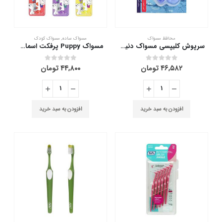
محافظ مسواک
مسواک ساده
,
مسواک کودک
سرپوش کلیپسی مسواک دنیس بسته 2 عددی
مسواک Puppy پرفکت اسمایل با برس نرم
۴۶,۵۸۲
تومان
۴۴,۸۰۰
تومان
out of 5
0
out of 5
0
افزودن به سبد خرید
افزودن به سبد خرید