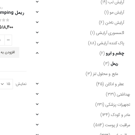
آرایش لب
(19)
ری
آرایش مو
(1)
آرایش ناخن
(6)
out of 5
0
۵۱۸,۴۰۰
اکسسوری آرایشی
(1)
پاک کننده آرایشی
(88)
افزودن به
چشم و ابرو
(6)
ریمل
(3)
مایع و محلول لنز
(3)
عطر و ادکلن
(45)
نمایش:
بهداشتی
(331)
تجهیزات پزشکی
(231)
مادر و کودک
(134)
مراقبت از پوست
(584)