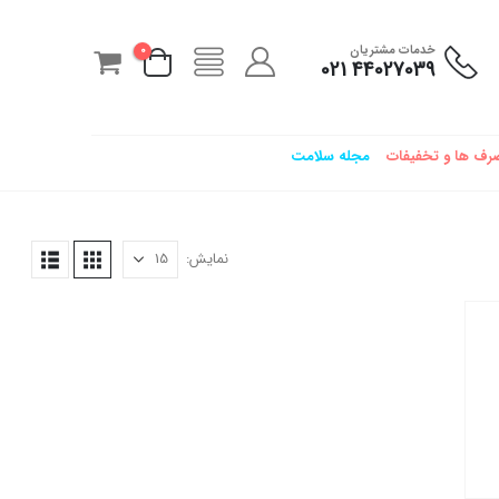
خدمات مشتریان
0
44027039 021
رف ها و تخفیفات
مجله سلامت
نمایش: