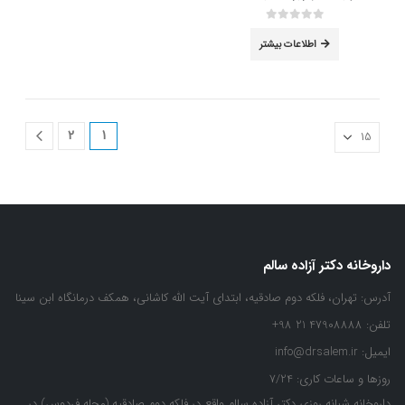
out of 5
0
اطلاعات بیشتر
2
1
داروخانه دکتر آزاده سالم
آدرس:
تهران، فلکه دوم صادقیه، ابتدای آیت الله کاشانی، همکف درمانگاه ابن سینا
تلفن:
47908888 21 98+
ایمیل:
info@drsalem.ir
روزها و ساعات کاری:
7/24
داروخانه شبانه روزی دکتر آزاده سالم واقع در فلکه دوم صادقیه (محله فردوس) در