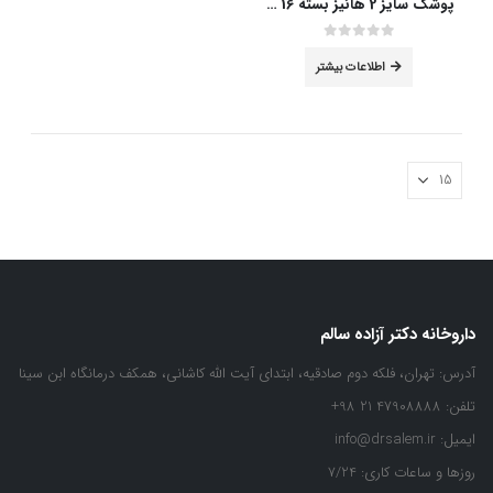
انتخاب
انتخاب
پوشک سایز 2 هانیز بسته 16 عددی
شوند
شوند
out of 5
0
اطلاعات بیشتر
داروخانه دکتر آزاده سالم
آدرس:
تهران، فلکه دوم صادقیه، ابتدای آیت الله کاشانی، همکف درمانگاه ابن سینا
تلفن:
47908888 21 98+
ایمیل:
info@drsalem.ir
روزها و ساعات کاری:
7/24