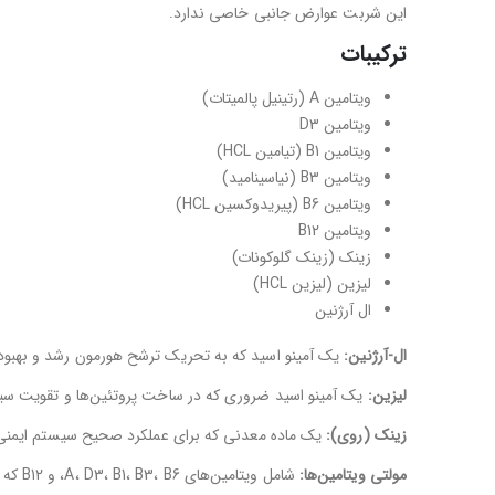
این شربت عوارض جانبی خاصی ندارد.
ترکیبات
ویتامین A (رتینیل پالمیتات)
ویتامین D3
ویتامین B1 (تیامین HCL)
ویتامین B3 (نیاسینامید)
ویتامین B6 (پیریدوکسین HCL)
ویتامین B12
زینک (زینک گلوکونات)
لیزین (لیزین HCL)
ال آرژنین
ال-آرژنین:
یک آمینو اسید که به تحریک ترشح هورمون رشد و بهبود
لیزین:
یک آمینو اسید ضروری که در ساخت پروتئین‌ها و تقویت سی
زینک (روی):
یک ماده معدنی که برای عملکرد صحیح سیستم ایمن
مولتی ویتامین‌ها:
شامل ویتامین‌های A، D3، B1، B3، B6، و B12 که هر کدام نقش مهمی در حفظ سلامت عمومی بدن دارند.