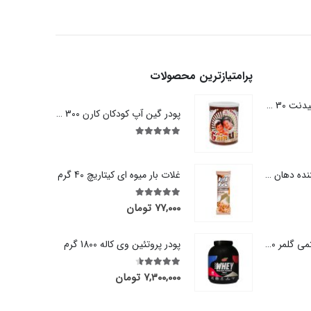
پرامتیازترین محصولات
نخ دندان کمانی کانفیدنت 30 عددی
پودر گین آپ کودکان کارن 300 گرم
out of 5
5.00
خمیردندان خوشبو کننده دهان پاستا دل کاپیتانو 75 میلی لیتر
غلات بار میوه ای کیتاریچ 40 گرم
out of 5
5.00
۷۷,۰۰۰
تومان
صابون گیاهی گل ختمی گلمر 90 گرم
پودر پروتئین وی کاله 1800 گرم
out of 5
4.50
۷,۳۰۰,۰۰۰
تومان