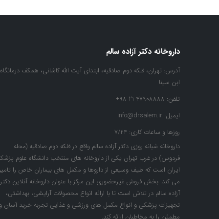
داروخانه دکتر آزاده سالم
آدرس:
تهران، فلکه دوم صادقیه، ابتدای آیت الله کاشانی، همکف درمانگاه
ابن سینا
تلفن:
47908888 21 98+
ایمیل:
info@drsalem.ir
روزها و ساعات کاری:
7/24
داروخانه شبانه روزی دکتر آزاده سالم واقع در فلکه دوم صادقیه (محله
فردوس) در غرب تهران یکی از داروخانه های منتخب دانشگاه علوم پزشک
ایران است که طیف وسیعی از داروها و مکمل های بیماران خاص را تامی
می کند. بخش فروش غیرحضوری این مرکز با عنوان داروخانه آنلاین دکتر
آزاده سالم در تلاش است تا با ارائه انواع محصولات آرایشی، بهداشتی،
تجهیزات پزشکی و انواع مکمل های ورزشی و غذایی تجربه خرید آسان و
مطمئن را به مخاطبان ارائه کند.