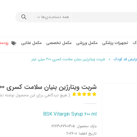
همه دسته‌بندی‌ها
دک
تجهیزات پزشکی
مکمل ورزشی
مکمل تخصصی
مکمل غذایی
زودمص
فزایش قد کودک
شربت ویتارژین بنیان سلامت کسری 200 میلی لیتر
شربت ویتارژین بنیان سلامت کسری 200 میلی لیتر
( هیچ دیدگاهی برای این محصول نوشته نش
out of 5
0
BSK Vitargin Syrup 200 ml
بارکد محصول:
6263067901305
تاریخ انقضا:
2026-01