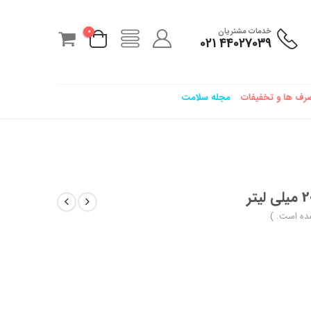
خدمات مشتریان
0
44027039 021
رف ها و تخفیفات
مجله سلامت
ده است. )