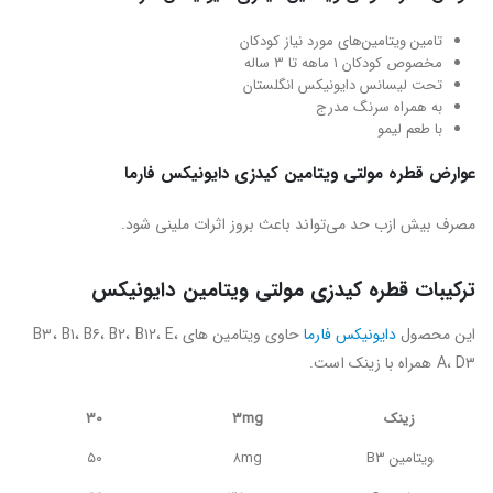
تامین ویتامین‌های مورد نیاز کودکان
مخصوص کودکان ۱ ماهه تا ۳ ساله
تحت لیسانس دایونیکس انگلستان
به همراه سرنگ مدرج
با طعم لیمو
عوارض قطره مولتی ویتامین کیدزی دایونیکس فارما
مصرف بیش ازب حد می‌تواند باعث بروز اثرات ملینی شود.
ترکیبات قطره کیدزی مولتی ویتامین دایونیکس
این محصول
دایونیکس فارما
حاوی ویتامین های B۳، B۱، B۶، B۲، B۱۲، E،
A، D۳ همراه با زینک است.
زینک
۳mg
۳۰
ویتامین B۳
۸mg
۵۰