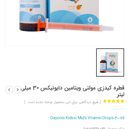
قطره کیدزی مولتی ویتامین دایونیکس 30 میلی
لیتر
( هیچ دیدگاهی برای این محصول نوشته نشده است. )
out of 5
0
Dayonix Kidssi Multi Vitamin Drops 30 ml
بارکد محصول:
5060673980042