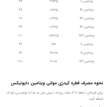
ویتامین C
۳۵mg
۴۴
ویتامین B۱
۰,۵mg
۴۵
ویتامین B۶
۰,۴mg
۲۸
ویتامین B۲
۰,۶mg
۴۳
ویتامین B۱۲
۱,۵mcg
۶۰
ویتامین E
۵iu
۴۲
ویتامین A
۱۵۰۰iu
۵۶
ویتامین D۳
۴۰۰iu
۲۰۰
نحوه مصرف قطره کیدزی مولتی ویتامین دایونیکس
برای کودکان ۱ ماهه تا ۳ ساله، روزانه ۱ میلی لیتر به غذا یا نوشیدنی کودک
اضافه کنید.