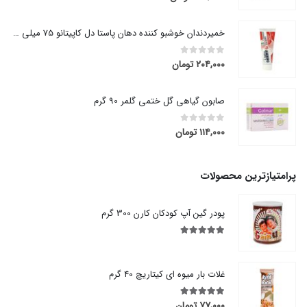
خمیردندان خوشبو کننده دهان پاستا دل کاپیتانو 75 میلی لیتر
۲۰۴,۰۰۰
تومان
out of 5
0
صابون گیاهی گل ختمی گلمر 90 گرم
۱۱۴,۰۰۰
تومان
out of 5
0
پرامتیازترین محصولات
پودر گین آپ کودکان کارن 300 گرم
out of 5
5.00
غلات بار میوه ای کیتاریچ 40 گرم
۷۷,۰۰۰
تومان
out of 5
5.00