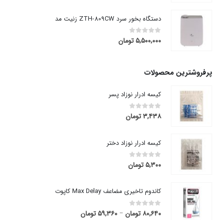
دستگاه بخور سرد ZTH-809CW زنیت مد
۵,۵۰۰,۰۰۰
تومان
out of 5
0
پرفروشترین محصولات
کیسه ادرار نوزاد پسر
۳,۴۳۸
تومان
out of 5
0
کیسه ادرار نوزاد دختر
۵,۳۰۰
تومان
out of 5
0
کاندوم تاخیری مضاعف Max Delay کاپوت
۸۰,۶۴۰
تومان
۵۹,۳۶۰
تومان
قیمت
out of 5
0
–