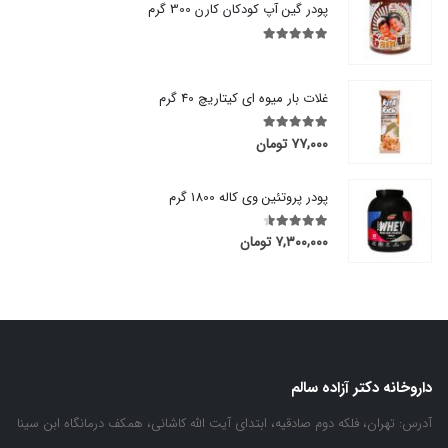
پودر گین آپ کودکان کارن 300 گرم
out of 5
5.00
غلات بار میوه ای کیتاریچ 40 گرم
۷۷,۰۰۰
تومان
out of 5
5.00
پودر پروتئین وی کاله 1800 گرم
۷,۳۰۰,۰۰۰
تومان
out of 5
4.50
داروخانه دکتر آزاده سالم
آدرس:
تهران، فلکه دوم صادقیه، ابتدای آیت الله کاشانی، همکف درمانگاه ابن سینا