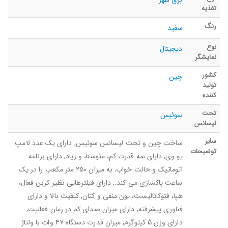
برق شهر
تغذیه
رنگ
سفید
نوع
دیجیتال
نمایشگر
کشور
چین
تولید
کننده
تحت
سوئیس
لیسانس
سایر
ساخت چین و تحت لیسانس سوئیس, دارای یک عدد لامپ
توضیحات
یو وی, دارای سه قدرت کم، متوسط و زیاد, دارای برنامه
اتوماتیک و حالت خواب, به میزان 250 متر مکعب را در یک
ساعت پاکسازی می کند., دارای فیلترهایی نظیر کربن فعال،
هپا، فتوکاتالیست، یون منفی و کتان, کیفیت بالا و دارای
فناوری پیشرفته, دارای میزان صدای کم در زمان فعالیت,
دارای وزن 5 کیلوگرم, میزان قدرت دستگاه 47 وات با ولتاژ