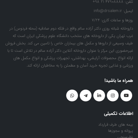
تلفن:
47908888 21 98+
ایمیل:
info@drsalem.ir
روزها و ساعات کاری:
7/24
داروخانه شبانه روزی دکتر آزاده سالم واقع در فلکه دوم صادقیه (محله فردوس) در
غرب تهران یکی از داروخانه های منتخب دانشگاه علوم پزشکی ایران است که
طیف وسیعی از داروها و مکمل های بیماران خاص را تامین می کند. بخش فروش
غیرحضوری این مرکز با عنوان داروخانه آنلاین دکتر آزاده سالم در تلاش است تا با
ارائه انواع محصولات آرایشی، بهداشتی، تجهیزات پزشکی و انواع مکمل های
ورزشی و غذایی تجربه خرید آسان و مطمئن را به مخاطبان ارائه کند.
همراه ما باشید!
اطلاعات تکمیلی
بیمه های طرف قرارداد
پروانه و مجوزها
نظرسنجی