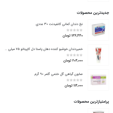
range:
۵۹,۳۶۰ تومان
through
جدیدترین محصولات
۸۰,۶۴۰ تومان
نخ دندان کمانی کانفیدنت 30 عددی
۱۳۶,۴۴۰
تومان
out of 5
0
خمیردندان خوشبو کننده دهان پاستا دل کاپیتانو 75 میلی لیتر
۲۰۴,۰۰۰
تومان
out of 5
0
صابون گیاهی گل ختمی گلمر 90 گرم
۱۱۴,۰۰۰
تومان
out of 5
0
پرامتیازترین محصولات