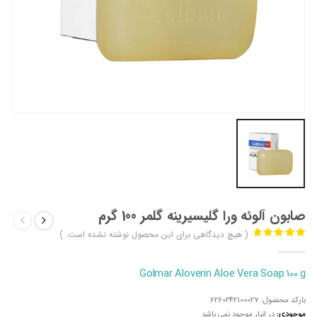
صابون آلوئه ورا گلیسیرینه گلمر 100 گرم
( هیچ دیدگاهی برای این محصول نوشته نشده است. )
out of 5
0
Golmar Aloverin Aloe Vera Soap 100 g
بارکد محصول:
6260242100027
موجودی:
در انبار موجود نمی باشد