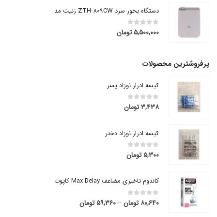
دستگاه بخور سرد ZTH-809CW زنیت مد
۵,۵۰۰,۰۰۰
تومان
out of 5
0
پرفروشترین محصولات
کیسه ادرار نوزاد پسر
۳,۴۳۸
تومان
out of 5
0
کیسه ادرار نوزاد دختر
۵,۳۰۰
تومان
out of 5
0
کاندوم تاخیری مضاعف Max Delay کاپوت
۸۰,۶۴۰
تومان
۵۹,۳۶۰
تومان
قیمت
out of 5
0
–
range: