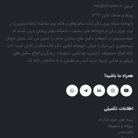
ایمیل:
info@drsalem.ir
روزها و ساعات کاری:
7/24
داروخانه شبانه روزی دکتر آزاده سالم واقع در فلکه دوم صادقیه (محله فردوس) در
غرب تهران یکی از داروخانه های منتخب دانشگاه علوم پزشکی ایران است که
طیف وسیعی از داروها و مکمل های بیماران خاص را تامین می کند. بخش فروش
غیرحضوری این مرکز با عنوان داروخانه آنلاین دکتر آزاده سالم در تلاش است تا با
ارائه انواع محصولات آرایشی، بهداشتی، تجهیزات پزشکی و انواع مکمل های
ورزشی و غذایی تجربه خرید آسان و مطمئن را به مخاطبان ارائه کند.
همراه ما باشید!
اطلاعات تکمیلی
بیمه های طرف قرارداد
پروانه و مجوزها
نظرسنجی
استخدام