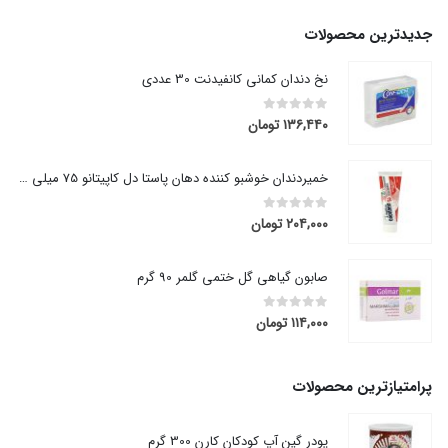
۵۹,۳۶۰ تومان
through
جدیدترین محصولات
۸۰,۶۴۰ تومان
نخ دندان کمانی کانفیدنت 30 عددی
۱۳۶,۴۴۰
تومان
out of 5
0
خمیردندان خوشبو کننده دهان پاستا دل کاپیتانو 75 میلی لیتر
۲۰۴,۰۰۰
تومان
out of 5
0
صابون گیاهی گل ختمی گلمر 90 گرم
۱۱۴,۰۰۰
تومان
out of 5
0
پرامتیازترین محصولات
پودر گین آپ کودکان کارن 300 گرم