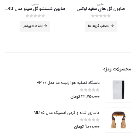
صابون
صابون
صابون گل های سفید لوکس
صابون شستشو گل سیتو مدل کالاندولا وزن 100 گرم
این محصول دارای انواع مختلفی می باشد. گزینه ها ممکن است در صفحه محصول انتخاب شوند
out of 5
0
out of 5
0
انتخاب گزینه ها
اطلاعات بیشتر
محصولات ویژه
دستگاه تصفیه هوا زنیت مد مدل AP100
۲۴,۷۵۰,۰۰۰
تومان
out of 5
0
ماساژور شانه و گردن امسیگ مدل ML105
۹,۰۰۰,۰۰۰
تومان
out of 5
0