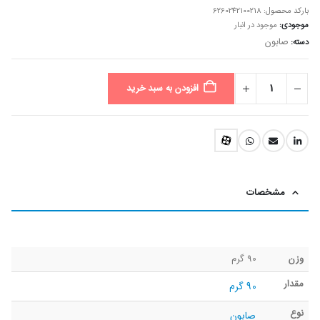
بارکد محصول:
6260242100218
موجودی:
موجود در انبار
صابون
دسته:
افزودن به سبد خرید
مشخصات
وزن
90 گرم
مقدار
90 گرم
نوع
صابون