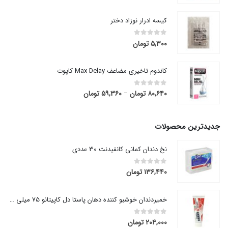
کیسه ادرار نوزاد دختر
۵,۳۰۰
تومان
out of 5
0
کاندوم تاخیری مضاعف Max Delay کاپوت
۸۰,۶۴۰
تومان
۵۹,۳۶۰
تومان
قیمت
out of 5
0
–
range:
۵۹,۳۶۰ تومان
through
جدیدترین محصولات
۸۰,۶۴۰ تومان
نخ دندان کمانی کانفیدنت 30 عددی
۱۳۶,۴۴۰
تومان
out of 5
0
خمیردندان خوشبو کننده دهان پاستا دل کاپیتانو 75 میلی لیتر
۲۰۴,۰۰۰
تومان
out of 5
0