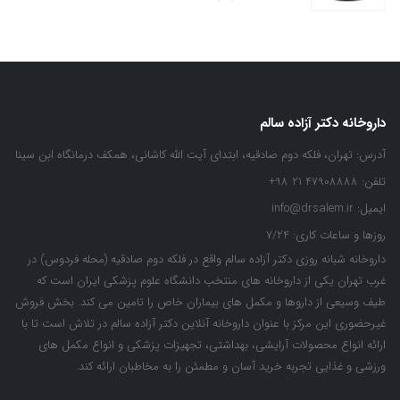
داروخانه دکتر آزاده سالم
آدرس:
تهران، فلکه دوم صادقیه، ابتدای آیت الله کاشانی، همکف درمانگاه ابن سینا
تلفن:
47908888 21 98+
ایمیل:
info@drsalem.ir
روزها و ساعات کاری:
7/24
داروخانه شبانه روزی دکتر آزاده سالم واقع در فلکه دوم صادقیه (محله فردوس) در
غرب تهران یکی از داروخانه های منتخب دانشگاه علوم پزشکی ایران است که
طیف وسیعی از داروها و مکمل های بیماران خاص را تامین می کند. بخش فروش
غیرحضوری این مرکز با عنوان داروخانه آنلاین دکتر آزاده سالم در تلاش است تا با
ارائه انواع محصولات آرایشی، بهداشتی، تجهیزات پزشکی و انواع مکمل های
ورزشی و غذایی تجربه خرید آسان و مطمئن را به مخاطبان ارائه کند.