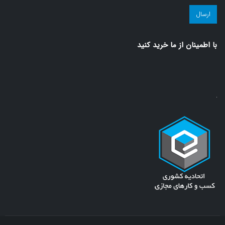
مجله
سلامت!
(ضروری)
با اطمينان از ما خريد كنيد