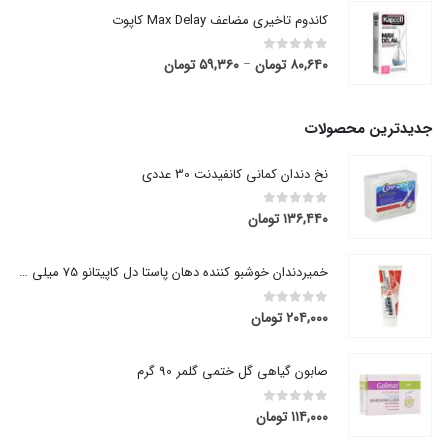
کاندوم تاخیری مضاعف Max Delay کاپوت
۸۰,۶۴۰
تومان
۵۹,۳۶۰
تومان
قیمت
out of 5
0
–
range:
۵۹,۳۶۰ تومان
through
جدیدترین محصولات
۸۰,۶۴۰ تومان
نخ دندان کمانی کانفیدنت 30 عددی
۱۳۶,۴۴۰
تومان
out of 5
0
خمیردندان خوشبو کننده دهان پاستا دل کاپیتانو 75 میلی لیتر
۲۰۴,۰۰۰
تومان
out of 5
0
صابون گیاهی گل ختمی گلمر 90 گرم
۱۱۴,۰۰۰
تومان
out of 5
0