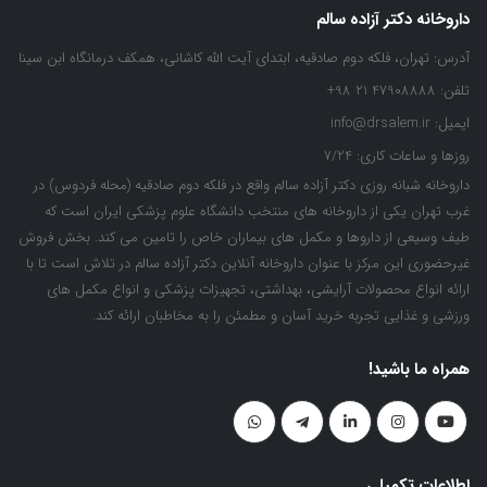
داروخانه دکتر آزاده سالم
آدرس:
تهران، فلکه دوم صادقیه، ابتدای آیت الله کاشانی، همکف درمانگاه ابن سینا
تلفن:
47908888 21 98+
ایمیل:
info@drsalem.ir
روزها و ساعات کاری:
7/24
داروخانه شبانه روزی دکتر آزاده سالم واقع در فلکه دوم صادقیه (محله فردوس) در
غرب تهران یکی از داروخانه های منتخب دانشگاه علوم پزشکی ایران است که
طیف وسیعی از داروها و مکمل های بیماران خاص را تامین می کند. بخش فروش
غیرحضوری این مرکز با عنوان داروخانه آنلاین دکتر آزاده سالم در تلاش است تا با
ارائه انواع محصولات آرایشی، بهداشتی، تجهیزات پزشکی و انواع مکمل های
ورزشی و غذایی تجربه خرید آسان و مطمئن را به مخاطبان ارائه کند.
همراه ما باشید!
اطلاعات تکمیلی