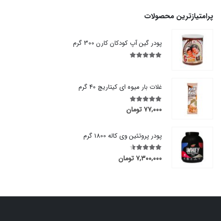
پرامتیازترین محصولات
پودر گین آپ کودکان کارن 300 گرم
out of 5
5.00
غلات بار میوه ای کیتاریچ 40 گرم
۷۷,۰۰۰
تومان
out of 5
5.00
پودر پروتئین وی کاله 1800 گرم
۷,۳۰۰,۰۰۰
تومان
out of 5
4.50