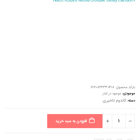
Nach Kodex Model Double Delay Candom
بارکد محصول:
6260623330418
موجودی:
موجود در انبار
کاندوم تاخیری
دسته:
افزودن به سبد خرید