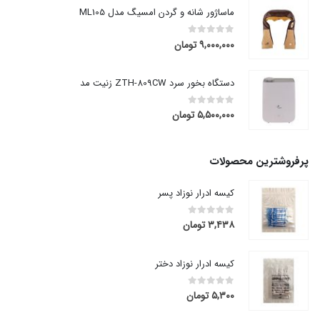
ماساژور شانه و گردن امسیگ مدل ML105
۹,۰۰۰,۰۰۰
تومان
out of 5
0
دستگاه بخور سرد ZTH-809CW زنیت مد
۵,۵۰۰,۰۰۰
تومان
out of 5
0
پرفروشترین محصولات
کیسه ادرار نوزاد پسر
۳,۴۳۸
تومان
out of 5
0
کیسه ادرار نوزاد دختر
۵,۳۰۰
تومان
out of 5
0