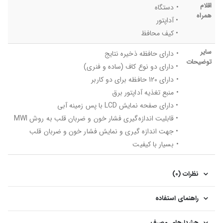
اقلام
• دستگاه
همراه
• آداپتور
• کیف محافظ
سایر
• دارای حافظه ذخیره نتایج
توضیحات
• دارای دو نوع کاف (ساده و فنری)
• دارای 120 حافظه برای دو کاربر
• منبع تغذیه آداپتور برق
• دارای صفحه نمایش LCD با پس زمینه آبی
• قابلیت اندازه‌گیری فشار خون و ضربان قلب به روش MWI
• جهت اندازه گیری و نمایش فشار خون و ضربان قلب
• بسیار با کیفیت
نظرات (0)
راهنمای استفاده
هشدارهای مصرف