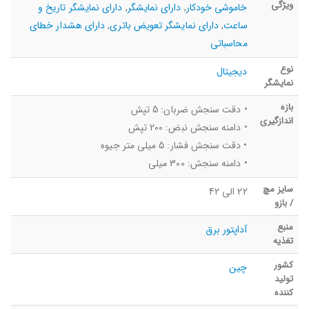
ویژگی
خاموشی خودکار
,
دارای نمایشگر
,
دارای نمایشگر تاریخ و
ساعت
,
دارای نمایشگر تعویض باتری
,
دارای هشدار خطای
محاسباتی
نوع
دیجیتال
نمایشگر
بازه
• دقت سنجش ضربان: 5 تپش
اندازگیری
• دامنه سنجش نبض: 200 تپش
• دقت سنجش فشار: 5 میلی متر جیوه
• دامنه سنجش: 300 میلی
سایز مچ
22 الی 42
/ بازو
منبع
آداپتور برق
تغذيه
کشور
چین
تولید
کننده