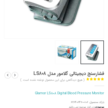
فشارسنج دیجیتالی گلامور مدل LS808
( هیچ دیدگاهی برای این محصول نوشته نشده است. )
out of 5
0
Glamor LS808 Digital Blood Pressure Monitor
بارکد محصول:
6264064700106
موجودی:
در انبار موجود نمی باشد