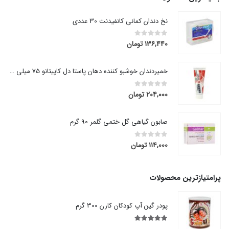
نخ دندان کمانی کانفیدنت 30 عددی
۱۳۶,۴۴۰
تومان
out of 5
0
خمیردندان خوشبو کننده دهان پاستا دل کاپیتانو 75 میلی لیتر
۲۰۴,۰۰۰
تومان
out of 5
0
صابون گیاهی گل ختمی گلمر 90 گرم
۱۱۴,۰۰۰
تومان
out of 5
0
پرامتیازترین محصولات
پودر گین آپ کودکان کارن 300 گرم
out of 5
5.00