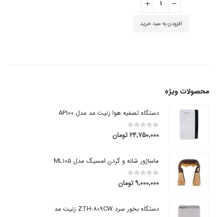
ید
محصولات ویژه
دستگاه تصفیه هوا زنیت مد مدل AP100
۲۴,۷۵۰,۰۰۰
تومان
out of 5
0
ماساژور شانه و گردن امسیگ مدل ML105
۹,۰۰۰,۰۰۰
تومان
out of 5
0
دستگاه بخور سرد ZTH-809CW زنیت مد